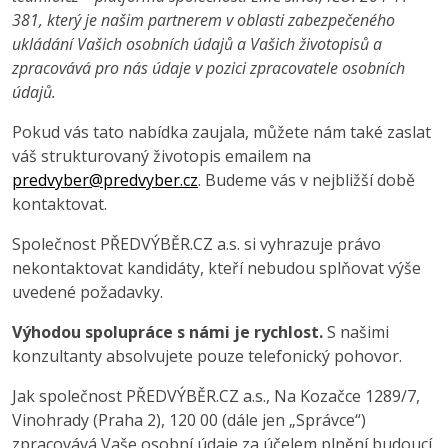
381, který je našim partnerem v oblasti zabezpečeného
ukládání Vašich osobních údajů a Vašich životopisů a
zpracovává pro nás údaje v pozici zpracovatele osobních
údajů.
Pokud vás tato nabídka zaujala, můžete nám také zaslat
váš strukturovaný životopis emailem na
predvyber@predvyber.cz
. Budeme vás v nejbližší době
kontaktovat.
Společnost PŘEDVÝBĚR.CZ a.s. si vyhrazuje právo
nekontaktovat kandidáty, kteří nebudou splňovat výše
uvedené požadavky.
Výhodou spolupráce s námi je rychlost.
S našimi
konzultanty absolvujete pouze telefonický pohovor.
Jak společnost PŘEDVÝBĚR.CZ a.s., Na Kozačce 1289/7,
Vinohrady (Praha 2), 120 00 (dále jen „Správce“)
zpracovává Vaše osobní údaje za účelem plnění budoucí