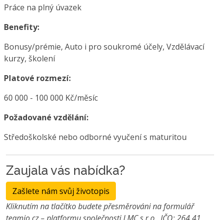
Práce na plný úvazek
Benefity:
Bonusy/prémie, Auto i pro soukromé účely, Vzdělávací
kurzy, školení
Platové rozmezí:
60 000 - 100 000 Kč/měsíc
Požadované vzdělání:
Středoškolské nebo odborné vyučení s maturitou
Zaujala vás nabídka?
Zašlete nám svůj životopis
Kliknutím na tlačítko budete přesměrováni na formulář
teamio.cz – platformu společnosti LMC s.r.o., IČO: 264 41