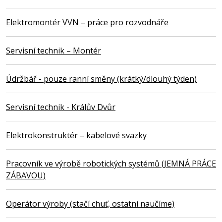
Elektromontér VVN – práce pro rozvodnáře
Servisní technik – Montér
Údržbář - pouze ranní směny (krátký/dlouhý týden)
Servisní technik - Králův Dvůr
Elektrokonstruktér – kabelové svazky
Pracovník ve výrobě robotických systémů (JEMNÁ PRÁCE
ZÁBAVOU)
Operátor výroby (stačí chuť, ostatní naučíme)