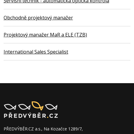
Servisní technik - automatická optická kontrola
Obchodně projektový manažer
Projektový manažer MaR a ELE (TZB)
International Sales Specialist
PŘEDVÝBĚR.CZ a.s., Na Kozačce 1289/7,