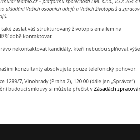
rmulář teamio.cz – platformu společnosti LMC s.r.o., IČO: 264 4
ho ukládání Vašich osobních údajů a Vašich životopisů a zpraco
ajů.
také zaslat váš strukturovaný životopis emailem na
ližší době kontaktovat.
právo nekontaktovat kandidáty, kteří nebudou splňovat výše
našimi konzultanty absolvujete pouze telefonický pohovor.
 1289/7, Vinohrady (Praha 2), 120 00 (dále jen „Správce“)
ění budoucí smlouvy si můžete přečíst v
Zásadách zpracová