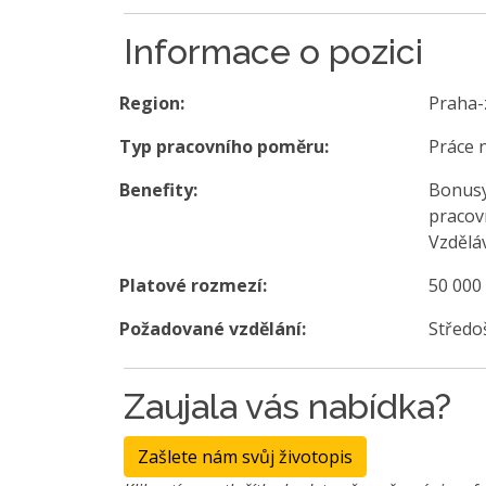
Informace o pozici
Region:
Praha-
Typ pracovního poměru:
Práce 
Benefity:
Bonusy
pracov
Vzděláv
Platové rozmezí:
50 000
Požadované vzdělání:
Středo
Zaujala vás nabídka?
Zašlete nám svůj životopis