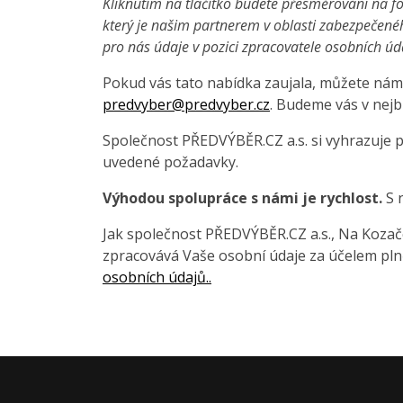
Kliknutím na tlačítko budete přesměrováni na fo
který je našim partnerem v oblasti zabezpečené
pro nás údaje v pozici zpracovatele osobních úd
Pokud vás tato nabídka zaujala, můžete nám 
predvyber@predvyber.cz
. Budeme vás v nejb
Společnost PŘEDVÝBĚR.CZ a.s. si vyhrazuje 
uvedené požadavky.
Výhodou spolupráce s námi je rychlost.
S 
Jak společnost PŘEDVÝBĚR.CZ a.s., Na Kozačce
zpracovává Vaše osobní údaje za účelem pln
osobních údajů..