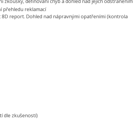
ní zkoušky, definování chyb a dohled nad jejich odstraněním
ní přehledu reklamací
at 8D report. Dohled nad nápravnými opatřeními (kontrola
í dle zkušeností)