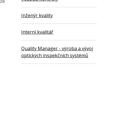
 ze
Inženýr kvality
Interní kvalitář
Quality Manager - výroba a vývoj
optických inspekčních systémů