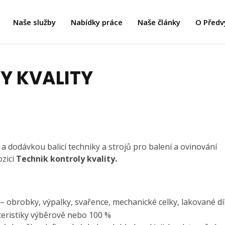
Naše služby
Nabídky práce
Naše články
O Předv
Y KVALITY
a dodávkou balicí techniky a strojů pro balení a ovinování
zici
Technik kontroly kvality.
obrobky, výpalky, svařence, mechanické celky, lakované díl
teristiky výběrově nebo 100 %