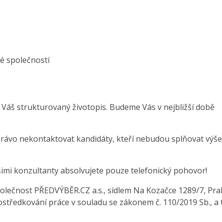
é společností
 Váš strukturovaný životopis. Budeme Vás v nejbližší době
právo nekontaktovat kandidáty, kteří nebudou splňovat výše
šimi konzultanty absolvujete pouze telefonický pohovor!
olečnost PŘEDVÝBĚR.CZ a.s., sídlem Na Kozačce 1289/7, Pra
středkování práce v souladu se zákonem č. 110/2019 Sb., a 