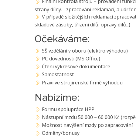
Finální kontrola strojů – provádění funkč
strany dílny. - zpracování reklamací, a udrže
V případě složitějších reklamací zpracov
skladové zásoby, třízení dílů, opravy dílů...)
Očekáváme:
SŠ vzdělání v oboru (elektro výhodou)
PC dovednosti (MS Office)
Čtení výkresové dokumentace
Samostatnost
Praxi ve strojírenské firmě výhodou
Nabízíme:
Formu spolupráce HPP
Nástupní mzdu 50 000 – 60 000 Kč (rozpět
Možnost navýšení mzdy po zapracování
Odměny/bonusy