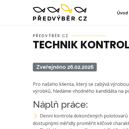
Úvod
PŘEDVÝBĚR.CZ
TECHNIK KONTROL
Zveřejněno 26.02.2026
Pro našeho klienta, který se zabývá výrobou 
výrobků, hledáme vhodného kandidáta na po
Náplň práce:
Denní kontrola dokončených polotovarů – 
dostupnými měřidly proměřit klíčové charak