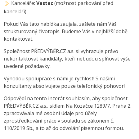
Kanceláře:
Vestec
(možnost parkování před
kanceláří)
Pokud Vás tato nabídka zaujala, zašlete nám Váš
strukturovaný životopis. Budeme Vás v nejbližší době
kontaktovat.
Společnost PŘEDVÝBĚR.CZ a.s. si vyhrazuje právo
nekontaktovat kandidáty, kteří nebudou splňovat výše
uvedené požadavky.
Výhodou spolupráce s námi je rychlost! S našimi
konzultanty absolvujete pouze telefonický pohovor!
Odpovědí na tento inzerát souhlasím, aby společnost
PŘEDVÝBĚR.CZ a.s., sídlem Na Kozačce 1289/7, Praha 2,
zpracovávala mé osobní údaje pro účely
zprostředkování práce v souladu se zákonem č.
110/2019 Sb., a to až do odvolání písemnou formou.