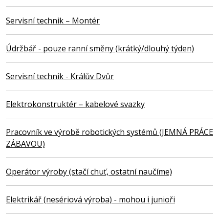
Servisní technik – Montér
Údržbář - pouze ranní směny (krátký/dlouhý týden)
Servisní technik - Králův Dvůr
Elektrokonstruktér – kabelové svazky
Pracovník ve výrobě robotických systémů (JEMNÁ PRÁCE
ZÁBAVOU)
Operátor výroby (stačí chuť, ostatní naučíme)
Elektrikář (nesériová výroba) - mohou i junioři