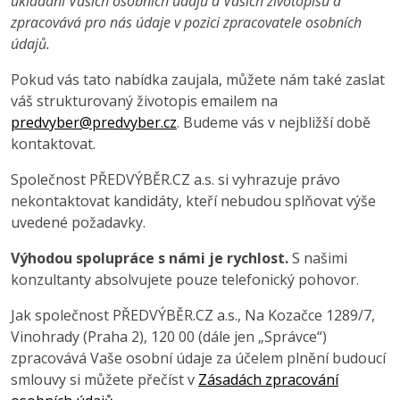
ukládání Vašich osobních údajů a Vašich životopisů a
zpracovává pro nás údaje v pozici zpracovatele osobních
údajů.
Pokud vás tato nabídka zaujala, můžete nám také zaslat
váš strukturovaný životopis emailem na
predvyber@predvyber.cz
. Budeme vás v nejbližší době
kontaktovat.
Společnost PŘEDVÝBĚR.CZ a.s. si vyhrazuje právo
nekontaktovat kandidáty, kteří nebudou splňovat výše
uvedené požadavky.
Výhodou spolupráce s námi je rychlost.
S našimi
konzultanty absolvujete pouze telefonický pohovor.
Jak společnost PŘEDVÝBĚR.CZ a.s., Na Kozačce 1289/7,
Vinohrady (Praha 2), 120 00 (dále jen „Správce“)
zpracovává Vaše osobní údaje za účelem plnění budoucí
smlouvy si můžete přečíst v
Zásadách zpracování