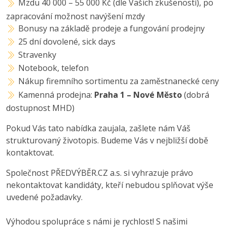
Mzdu 40 000 – 55 000 Kč (dle Vašich zkušeností), po
zapracování možnost navýšení mzdy
Bonusy na základě prodeje a fungování prodejny
25 dní dovolené, sick days
Stravenky
Notebook, telefon
Nákup firemního sortimentu za zaměstnanecké ceny
Kamenná prodejna:
Praha 1 – Nové Město
(dobrá
dostupnost MHD)
Pokud Vás tato nabídka zaujala, zašlete nám Váš
strukturovaný životopis. Budeme Vás v nejbližší době
kontaktovat.
Společnost PŘEDVÝBĚR.CZ a.s. si vyhrazuje právo
nekontaktovat kandidáty, kteří nebudou splňovat výše
uvedené požadavky.
Výhodou spolupráce s námi je rychlost! S našimi