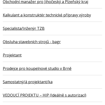
Obchodní manažer pro Jihočeský a Plzeňský kraj
Kalkulant a konstruktér technické přípravy výroby
Specialista/Inženýr TZB
Obsluha stavebních strojů - bagr
Projektant
Prodejce pro koupelnové studio v Brně
Samostatný/á projektant/ka
VEDOUCÍ PROJEKTU – HIP (Ideálně s autorizací)