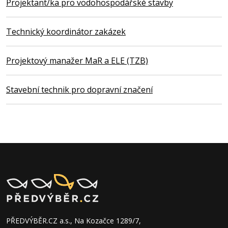
Projektant/ka pro vodohospodářské stavby
Technický koordinátor zakázek
Projektový manažer MaR a ELE (TZB)
Stavební technik pro dopravní značení
PŘEDVÝBĚR.CZ a.s., Na Kozačce 1289/7,