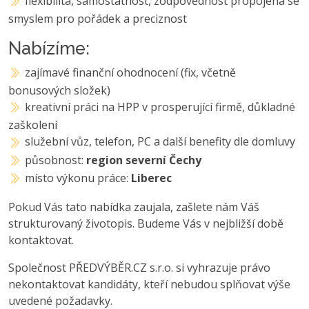
flexibilita, samostatnost, zodpovědnost propojená se
smyslem pro pořádek a preciznost
Nabízíme:
zajímavé finanční ohodnocení (fix, včetně
bonusových složek)
kreativní práci na HPP v prosperující firmě, důkladné
zaškolení
služební vůz, telefon, PC a další benefity dle domluvy
působnost:
region severní Čechy
místo výkonu práce:
Liberec
Pokud Vás tato nabídka zaujala, zašlete nám Váš
strukturovaný životopis. Budeme Vás v nejbližší době
kontaktovat.
Společnost PŘEDVÝBĚR.CZ s.r.o. si vyhrazuje právo
nekontaktovat kandidáty, kteří nebudou splňovat výše
uvedené požadavky.