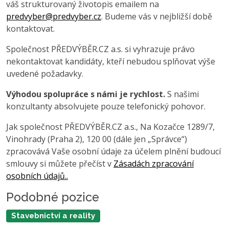
váš strukturovaný životopis emailem na
predvyber@predvyber.cz
. Budeme vás v nejbližší době
kontaktovat.
Společnost PŘEDVÝBĚR.CZ a.s. si vyhrazuje právo
nekontaktovat kandidáty, kteří nebudou splňovat výše
uvedené požadavky.
Výhodou spolupráce s námi je rychlost.
S našimi
konzultanty absolvujete pouze telefonický pohovor.
Jak společnost PŘEDVÝBĚR.CZ a.s., Na Kozačce 1289/7,
Vinohrady (Praha 2), 120 00 (dále jen „Správce“)
zpracovává Vaše osobní údaje za účelem plnění budoucí
smlouvy si můžete přečíst v
Zásadách zpracování
osobních údajů..
Podobné pozice
Stavebnictví a reality