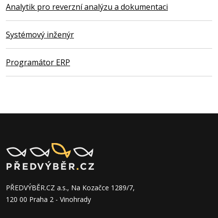
Analytik pro reverzní analýzu a dokumentaci
Systémový inženýr
Programátor ERP
PŘEDVÝBĚR.CZ a.s., Na Kozačce 1289/7,
120 00 Praha 2 - Vinohrady