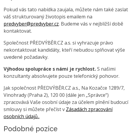
Pokud vás tato nabídka zaujala, můžete nám také zaslat
váš strukturovaný životopis emailem na
predvyber@predvyber.cz
. Budeme vás v nejbližší době
kontaktovat.
Společnost PŘEDVÝBĚR.CZ a.s. si vyhrazuje právo
nekontaktovat kandidáty, kteří nebudou splňovat výše
uvedené požadavky.
Výhodou spolupráce s námi je rychlost.
S našimi
konzultanty absolvujete pouze telefonický pohovor.
Jak společnost PŘEDVÝBĚR.CZ a.s., Na Kozačce 1289/7,
Vinohrady (Praha 2), 120 00 (dále jen „Správce“)
zpracovává Vaše osobní údaje za účelem plnění budoucí
smlouvy si můžete přečíst v
Zásadách zpracování
osobních údajů..
Podobné pozice