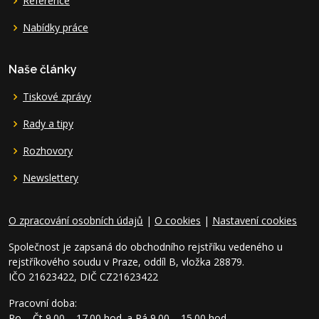
Reference
Nabídky práce
Naše články
Tiskové zprávy
Rady a tipy
Rozhovory
Newslettery
O zpracování osobních údajů
|
O cookies
|
Nastavení cookies
Společnost je zapsaná do obchodního rejstříku vedeného u
rejstříkového soudu v Praze, oddíl B, vložka 28879.
IČO 21623422, DIČ CZ21623422
Pracovní doba:
Po – Čt 9.00 – 17.00 hod. a Pá 9.00 – 15.00 hod.