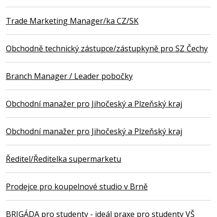
Trade Marketing Manager/ka CZ/SK
Obchodně technický zástupce/zástupkyně pro SZ Čechy
Branch Manager / Leader pobočky
Obchodní manažer pro Jihočeský a Plzeňský kraj
Obchodní manažer pro Jihočeský a Plzeňský kraj
Ředitel/Ředitelka supermarketu
Prodejce pro koupelnové studio v Brně
BRIGÁDA pro studenty - ideál praxe pro studenty VŠ