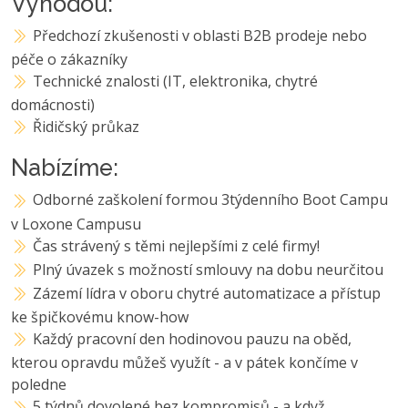
Výhodou:
Předchozí zkušenosti v oblasti B2B prodeje nebo
péče o zákazníky
Technické znalosti (IT, elektronika, chytré
domácnosti)
Řidičský průkaz
Nabízíme:
Odborné zaškolení formou 3týdenního Boot Campu
v Loxone Campusu
Čas strávený s těmi nejlepšími z celé firmy!
Plný úvazek s možností smlouvy na dobu neurčitou
Zázemí lídra v oboru chytré automatizace a přístup
ke špičkovému know-how
Každý pracovní den hodinovou pauzu na oběd,
kterou opravdu můžeš využít - a v pátek končíme v
poledne
5 týdnů dovolené bez kompromisů - a když