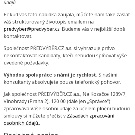
údajů.
Pokud vás tato nabídka zaujala, můžete nám také zaslat
váš strukturovaný životopis emailem na
predvyber@predvyber.cz
. Budeme vás v nejbližší době
kontaktovat.
Společnost PŘEDVÝBĚR.CZ a.s. si vyhrazuje právo
nekontaktovat kandidáty, kteří nebudou splňovat výše
uvedené požadavky.
Výhodou spolupráce s námi je rychlost.
S našimi
konzultanty absolvujete pouze telefonický pohovor.
Jak společnost PŘEDVÝBĚR.CZ a.s., Na Kozačce 1289/7,
Vinohrady (Praha 2), 120 00 (dále jen „Správce“)
zpracovává Vaše osobní údaje za účelem plnění budoucí
smlouvy si můžete přečíst v
Zásadách zpracování
osobních údajů..