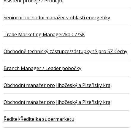
Asistent prodeje / Prodejce
Seniorní obchodní manažer v oblasti energetiky
Trade Marketing Manager/ka CZ/SK
Obchodně technický zástupce/zástupkyně pro SZ Čechy
Branch Manager / Leader pobočky
Obchodní manažer pro Jihočeský a Plzeňský kraj
Obchodní manažer pro Jihočeský a Plzeňský kraj
Ředitel/Ředitelka supermarketu