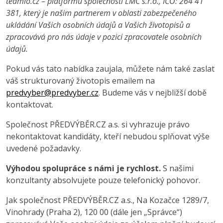
teamio.cz – platformu společnosti LMC s.r.o., IČO: 264 41
381, který je našim partnerem v oblasti zabezpečeného
ukládání Vašich osobních údajů a Vašich životopisů a
zpracovává pro nás údaje v pozici zpracovatele osobních
údajů.
Pokud vás tato nabídka zaujala, můžete nám také zaslat
váš strukturovaný životopis emailem na
predvyber@predvyber.cz
. Budeme vás v nejbližší době
kontaktovat.
Společnost PŘEDVÝBĚR.CZ a.s. si vyhrazuje právo
nekontaktovat kandidáty, kteří nebudou splňovat výše
uvedené požadavky.
Výhodou spolupráce s námi je rychlost.
S našimi
konzultanty absolvujete pouze telefonický pohovor.
Jak společnost PŘEDVÝBĚR.CZ a.s., Na Kozačce 1289/7,
Vinohrady (Praha 2), 120 00 (dále jen „Správce“)