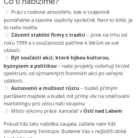
Co ti nabízíme?
Práci v rodinné atmosféře, kde si vzájemně
pomáháme a slavíme úspěchy společně. Není to klišé, je
to naše realita.
Zázemí stabilní firmy s tradicí
– jsme na trhu od
roku 1999 a v současnosti patříme k lídrům ve své
oblasti.
Být součástí akcí, které hýbou kulturou,
byznysem a politikou
– naše projekty ovlivňují široké
spektrum, od významných firemních akcí po veřejné
události.
Autonomii a možnost růstu
– budeš přímým
parťákem majitele a budeš mít přímý vliv na směřování
marketingu pro celou naši skupinu.
Místo výkonu práce: kancelář v
Ústí nad Labem
Pokud Vás tato nabídka zaujala, zašlete nám Váš
strukturovaný životopis. Budeme Vás v nejbližší době