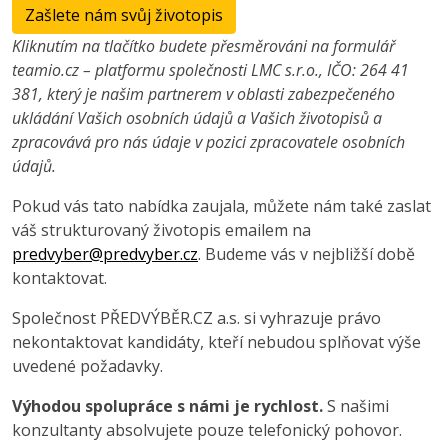
Zašlete nám svůj životopis
Kliknutím na tlačítko budete přesměrováni na formulář
teamio.cz – platformu společnosti LMC s.r.o., IČO: 264 41
381, který je našim partnerem v oblasti zabezpečeného
ukládání Vašich osobních údajů a Vašich životopisů a
zpracovává pro nás údaje v pozici zpracovatele osobních
údajů.
Pokud vás tato nabídka zaujala, můžete nám také zaslat
váš strukturovaný životopis emailem na
predvyber@predvyber.cz
. Budeme vás v nejbližší době
kontaktovat.
Společnost PŘEDVÝBĚR.CZ a.s. si vyhrazuje právo
nekontaktovat kandidáty, kteří nebudou splňovat výše
uvedené požadavky.
Výhodou spolupráce s námi je rychlost.
S našimi
konzultanty absolvujete pouze telefonický pohovor.