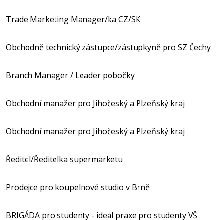
Trade Marketing Manager/ka CZ/SK
Obchodně technický zástupce/zástupkyně pro SZ Čechy
Branch Manager / Leader pobočky
Obchodní manažer pro Jihočeský a Plzeňský kraj
Obchodní manažer pro Jihočeský a Plzeňský kraj
Ředitel/Ředitelka supermarketu
Prodejce pro koupelnové studio v Brně
BRIGÁDA pro studenty - ideál praxe pro studenty VŠ