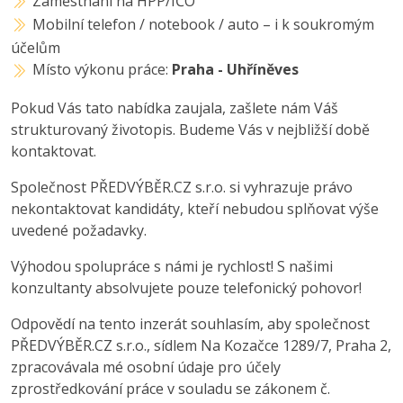
Zaměstnání na HPP/IČO
Mobilní telefon / notebook / auto – i k soukromým
účelům
Místo výkonu práce:
Praha - Uhříněves
Pokud Vás tato nabídka zaujala, zašlete nám Váš
strukturovaný životopis. Budeme Vás v nejbližší době
kontaktovat.
Společnost PŘEDVÝBĚR.CZ s.r.o. si vyhrazuje právo
nekontaktovat kandidáty, kteří nebudou splňovat výše
uvedené požadavky.
Výhodou spolupráce s námi je rychlost! S našimi
konzultanty absolvujete pouze telefonický pohovor!
Odpovědí na tento inzerát souhlasím, aby společnost
PŘEDVÝBĚR.CZ s.r.o., sídlem Na Kozačce 1289/7, Praha 2,
zpracovávala mé osobní údaje pro účely
zprostředkování práce v souladu se zákonem č.