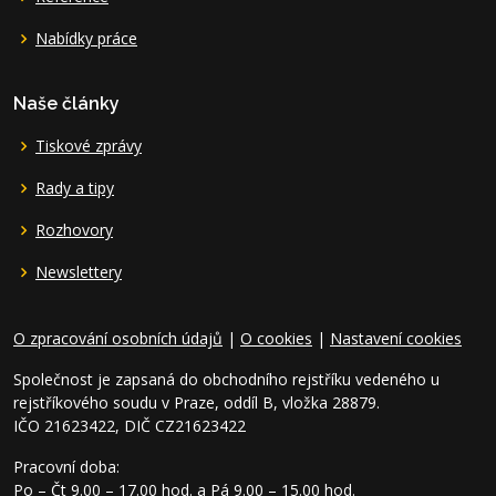
Nabídky práce
Naše články
Tiskové zprávy
Rady a tipy
Rozhovory
Newslettery
O zpracování osobních údajů
|
O cookies
|
Nastavení cookies
Společnost je zapsaná do obchodního rejstříku vedeného u
rejstříkového soudu v Praze, oddíl B, vložka 28879.
IČO 21623422, DIČ CZ21623422
Pracovní doba:
Po – Čt 9.00 – 17.00 hod. a Pá 9.00 – 15.00 hod.