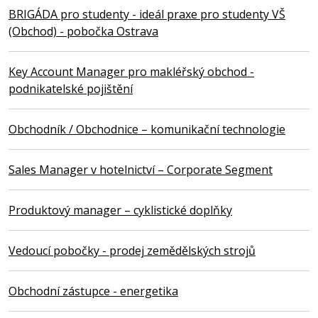
BRIGÁDA pro studenty - ideál praxe pro studenty VŠ
(Obchod) - pobočka Ostrava
Key Account Manager pro makléřský obchod -
podnikatelské pojištění
Obchodník / Obchodnice – komunikační technologie
Sales Manager v hotelnictví – Corporate Segment
Produktový manager – cyklistické doplňky
Vedoucí pobočky - prodej zemědělských strojů
Obchodní zástupce - energetika