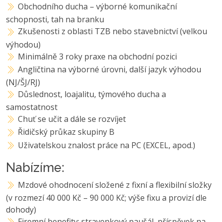
Obchodního ducha – výborné komunikační
schopnosti, tah na branku
Zkušenosti z oblasti TZB nebo stavebnictví (velkou
výhodou)
Minimálně 3 roky praxe na obchodní pozici
Angličtina na výborné úrovni, další jazyk výhodou
(NJ/ŠJ/RJ)
Důslednost, loajalitu, týmového ducha a
samostatnost
Chuť se učit a dále se rozvíjet
Řidičský průkaz skupiny B
Uživatelskou znalost práce na PC (EXCEL, apod.)
Nabízíme:
Mzdové ohodnocení složené z fixní a flexibilní složky
(v rozmezí 40 000 Kč – 90 000 Kč; výše fixu a provizí dle
dohody)
Firemní benefity: stravenkový paušál, příspěvek na