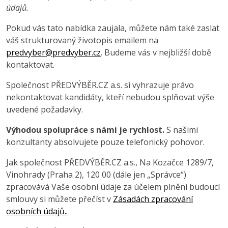
údajů.
Pokud vás tato nabídka zaujala, můžete nám také zaslat
váš strukturovaný životopis emailem na
predvyber@predvyber.cz
. Budeme vás v nejbližší době
kontaktovat.
Společnost PŘEDVÝBĚR.CZ a.s. si vyhrazuje právo
nekontaktovat kandidáty, kteří nebudou splňovat výše
uvedené požadavky.
Výhodou spolupráce s námi je rychlost.
S našimi
konzultanty absolvujete pouze telefonický pohovor.
Jak společnost PŘEDVÝBĚR.CZ a.s., Na Kozačce 1289/7,
Vinohrady (Praha 2), 120 00 (dále jen „Správce“)
zpracovává Vaše osobní údaje za účelem plnění budoucí
smlouvy si můžete přečíst v
Zásadách zpracování
osobních údajů..