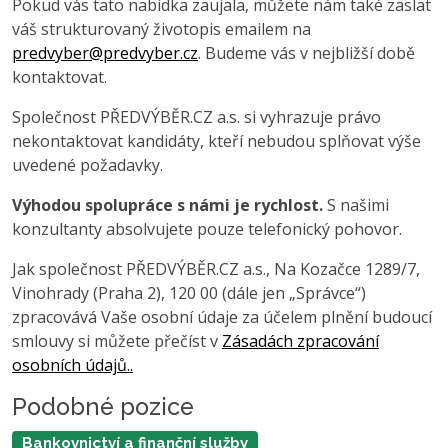
Pokud vás tato nabídka zaujala, můžete nám také zaslat
váš strukturovaný životopis emailem na
predvyber@predvyber.cz
. Budeme vás v nejbližší době
kontaktovat.
Společnost PŘEDVÝBĚR.CZ a.s. si vyhrazuje právo
nekontaktovat kandidáty, kteří nebudou splňovat výše
uvedené požadavky.
Výhodou spolupráce s námi je rychlost.
S našimi
konzultanty absolvujete pouze telefonický pohovor.
Jak společnost PŘEDVÝBĚR.CZ a.s., Na Kozačce 1289/7,
Vinohrady (Praha 2), 120 00 (dále jen „Správce“)
zpracovává Vaše osobní údaje za účelem plnění budoucí
smlouvy si můžete přečíst v
Zásadách zpracování
osobních údajů..
Podobné pozice
Bankovnictví a finanční služby