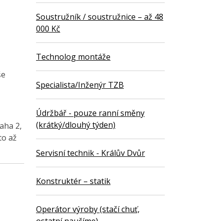
Soustružník / soustružnice – až 48
000 Kč
Technolog montáže
še
Specialista/Inženýr TZB
Údržbář - pouze ranní směny
(krátký/dlouhý týden)
aha 2,
to až
Servisní technik - Králův Dvůr
Konstruktér – statik
Operátor výroby (stačí chuť,