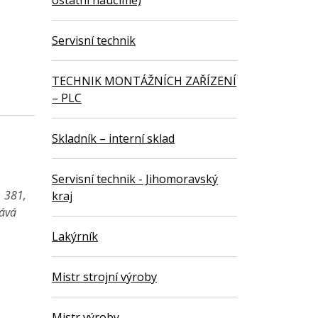
ostatní naučíme)
Servisní technik
TECHNIK MONTÁŽNÍCH ZAŘÍZENÍ
– PLC
Skladník – interní sklad
Servisní technik - Jihomoravský
1 381,
kraj
vává
Lakýrník
Mistr strojní výroby
Mistr výroby