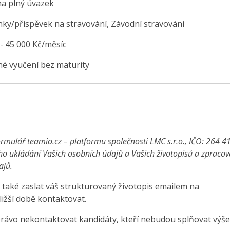
na plný úvazek
nky/příspěvek na stravování, Závodní stravování
 - 45 000 Kč/měsíc
é vyučení bez maturity
rmulář teamio.cz – platformu společnosti LMC s.r.o., IČO: 264 4
ho ukládání Vašich osobních údajů a Vašich životopisů a zpraco
ajů.
také zaslat váš strukturovaný životopis emailem na
ližší době kontaktovat.
právo nekontaktovat kandidáty, kteří nebudou splňovat výše