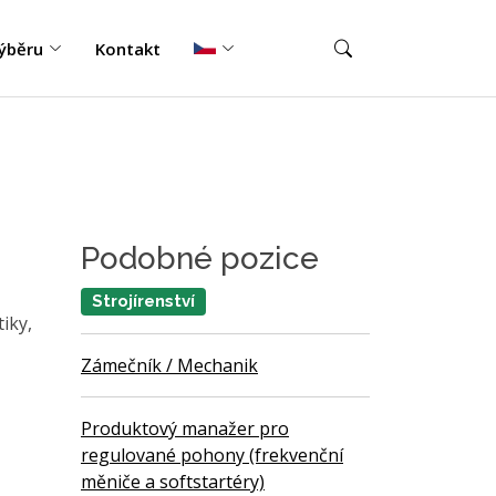
ýběru
Kontakt
Podobné pozice
Strojírenství
iky,
Zámečník / Mechanik
Produktový manažer pro
regulované pohony (frekvenční
měniče a softstartéry)