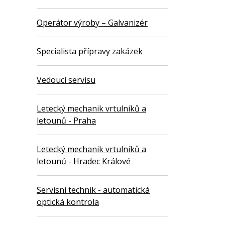
Operátor výroby – Galvanizér
Specialista přípravy zakázek
Vedoucí servisu
Letecký mechanik vrtulníků a
letounů - Praha
Letecký mechanik vrtulníků a
letounů - Hradec Králové
Servisní technik - automatická
optická kontrola