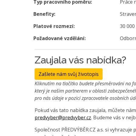
Typ pracovního poměru:
Práce 
Benefity:
Strave
Platové rozmezí:
30 000
Požadované vzdělání:
Odborn
Zaujala vás nabídka?
Zašlete nám svůj životopis
Kliknutím na tlačítko budete přesměrováni na fo
který je našim partnerem v oblasti zabezpečené
pro nás údaje v pozici zpracovatele osobních úd
Pokud vás tato nabídka zaujala, můžete nám 
predvyber@predvyber.cz
. Budeme vás v nejb
Společnost PŘEDVÝBĚR.CZ a.s. si vyhrazuje 