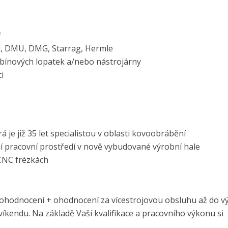
ř
i, DMU, DMG, Starrag, Hermle
rbínových lopatek a/nebo nástrojárny
i
á je již 35 let specialistou v oblasti kovoobrábění
í pracovní prostředí v nově vybudované výrobní hale
CNC frézkách
 ohodnocení + ohodnocení za vícestrojovou obsluhu až do v
o víkendu. Na základě Vaší kvalifikace a pracovního výkonu si