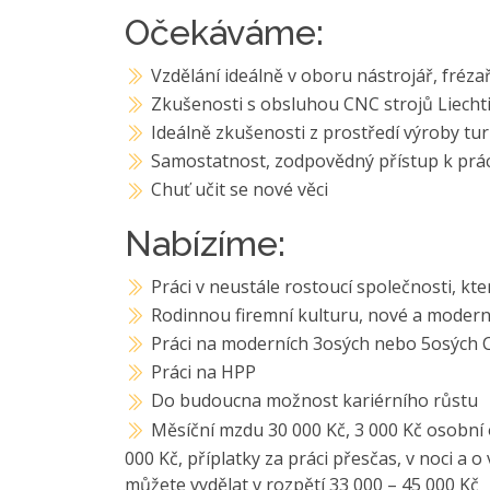
Očekáváme:
Vzdělání ideálně v oboru nástrojář, fréza
Zkušenosti s obsluhou CNC strojů Liecht
Ideálně zkušenosti z prostředí výroby tu
Samostatnost, zodpovědný přístup k prác
Chuť učit se nové věci
Nabízíme:
Práci v neustále rostoucí společnosti, kter
Rodinnou firemní kulturu, nové a modern
Práci na moderních 3osých nebo 5osých 
Práci na HPP
Do budoucna možnost kariérního růstu
Měsíční mzdu 30 000 Kč, 3 000 Kč osobní
000 Kč, příplatky za práci přesčas, v noci a 
můžete vydělat v rozpětí 33 000 – 45 000 Kč