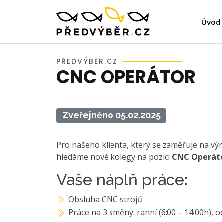
Úvod
PŘEDVÝBĚR.CZ
CNC OPERÁTOR
Zveřejněno 05.02.2025
Pro našeho klienta, který se zaměřuje na výr
hledáme nové kolegy na pozici
CNC Operáto
Vaše náplň práce:
Obsluha CNC strojů
Práce na 3 směny: ranní (6:00 – 14:00h), o