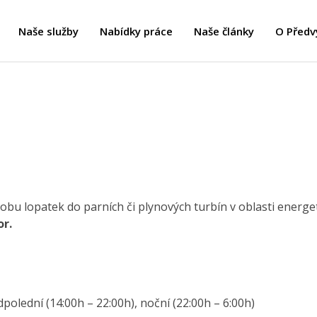
Naše služby
Nabídky práce
Naše články
O Předv
obu lopatek do parních či plynových turbín v oblasti energet
r.
dpolední (14:00h – 22:00h), noční (22:00h – 6:00h)