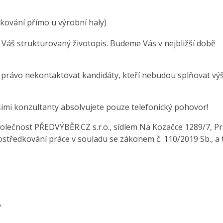
ování přímo u výrobní haly)
 Váš strukturovaný životopis. Budeme Vás v nejbližší době
e právo nekontaktovat kandidáty, kteří nebudou splňovat vý
šimi konzultanty absolvujete pouze telefonický pohovor!
olečnost PŘEDVÝBĚR.CZ s.r.o., sídlem Na Kozačce 1289/7, Pr
středkování práce v souladu se zákonem č. 110/2019 Sb., a 
v