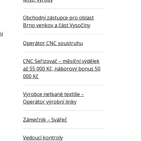
Obchodní zástupce pro oblast
Brno venkov a část Vysočiny
ní
Operátor CNC soustruhu
CNC Seřizovač – měsíční výdělek
až 55 000 Kč, náborový bonus 50
000 Kč
Výrobce netkané textilie –
Operátor výrobní linky
Zámečník – Svářeč
Vedoucí kontroly