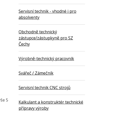
Servisní technik - vhodné i pro
absolventy
Obchodně technický
zástupce/zástupkyně pro SZ
Čechy
Výrobně-technický pracovník
Svářeč / Zámečník
Servisní technik CNC strojů
ýše 5
Kalkulant a konstruktér technické
přípravy výroby