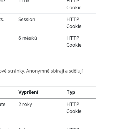
the
1 rok
HTTP
Cookie
s.
Session
HTTP
Cookie
6 měsíců
HTTP
Cookie
vé stránky. Anonymně sbírají a sdělují
Vypršení
Typ
ate
2 roky
HTTP
Cookie