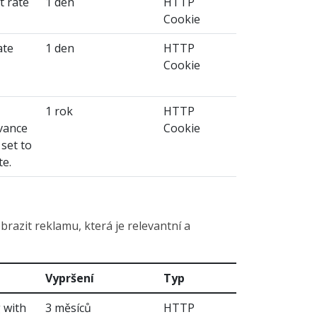
t rate
1 den
HTTP
Cookie
ate
1 den
HTTP
Cookie
1 rok
HTTP
evance
Cookie
 set to
te.
azit reklamu, která je relevantní a
Vypršení
Typ
 with
3 měsíců
HTTP