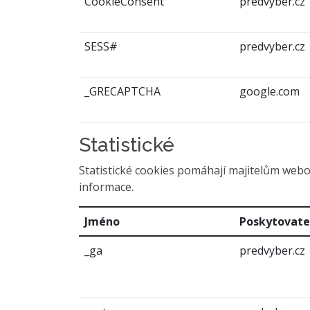
CookieConsent
predvyber.cz
SESS#
predvyber.cz
_GRECAPTCHA
google.com
Statistické
Statistické cookies pomáhají majitelům webov
informace.
Jméno
Poskytovate
_ga
predvyber.cz