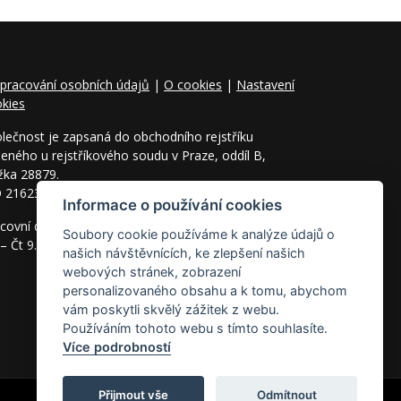
pracování osobních údajů
|
O cookies
|
Nastavení
kies
lečnost je zapsaná do obchodního rejstříku
eného u rejstříkového soudu v Praze, oddíl B,
žka 28879.
O 21623422, DIČ CZ21623422
Informace o používání cookies
covní doba:
Soubory cookie používáme k analýze údajů o
– Čt 9.00 – 17.00 hod. a Pá 9.00 – 15.00 hod.
našich návštěvnících, ke zlepšení našich
webových stránek, zobrazení
personalizovaného obsahu a k tomu, abychom
vám poskytli skvělý zážitek z webu.
Používáním tohoto webu s tímto souhlasíte.
Více podrobností
Přijmout vše
Odmítnout