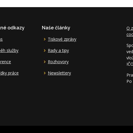
čné odkazy
Naše články
O z
coo
ás
Tiskové zprávy
Spo
ěh služby
Rady a tipy
ved
vlo
erence
Rozhovory
IČ
dky práce
Newslettery
Pra
Po 