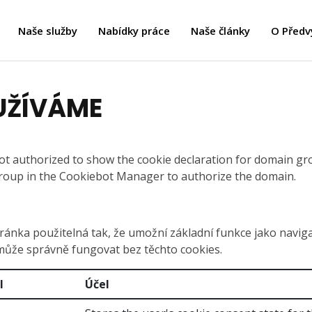
Naše služby
Nabídky práce
Naše články
O Předv
UŽÍVÁME
 authorized to show the cookie declaration for domain g
group in the Cookiebot Manager to authorize the domain.
ránka použitelná tak, že umožní základní funkce jako navig
ůže správně fungovat bez těchto cookies.
l
Účel