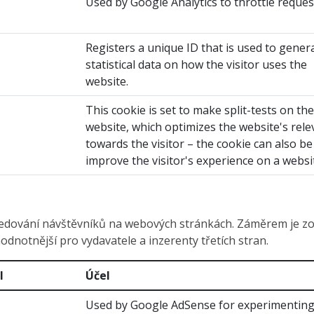
Used by Google Analytics to throttle reques
Registers a unique ID that is used to gener
statistical data on how the visitor uses the
website.
This cookie is set to make split-tests on the
website, which optimizes the website's rel
towards the visitor – the cookie can also be
improve the visitor's experience on a websi
edování návštěvníků na webových stránkách. Záměrem je zobr
odnotnější pro vydavatele a inzerenty třetích stran.
l
Účel
Used by Google AdSense for experimenting