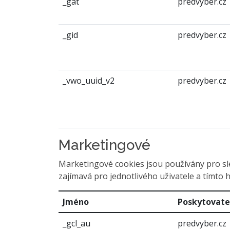
_gat
predvyber.cz
_gid
predvyber.cz
_vwo_uuid_v2
predvyber.cz
Marketingové
Marketingové cookies jsou používány pro sl
zajímavá pro jednotlivého uživatele a tímto h
Jméno
Poskytovate
_gcl_au
predvyber.cz