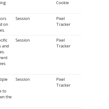
sing
Cookie
tors
Session
Pixel
ed on
Tracker
es.
cific
Session
Pixel
s and
Tracker
es.
ment
fees
tiple
Session
Pixel
t
Tracker
e to
own the