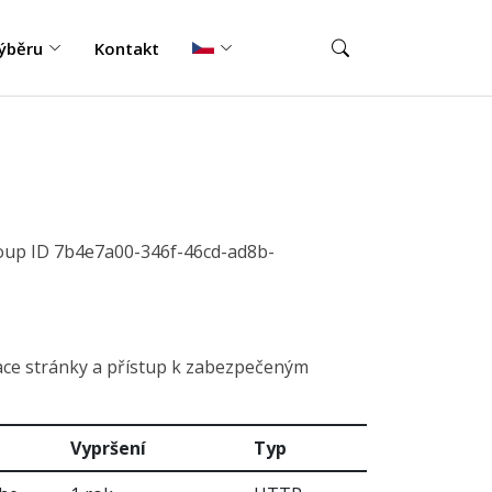
ýběru
Kontakt
roup ID 7b4e7a00-346f-46cd-ad8b-
ace stránky a přístup k zabezpečeným
Vypršení
Typ