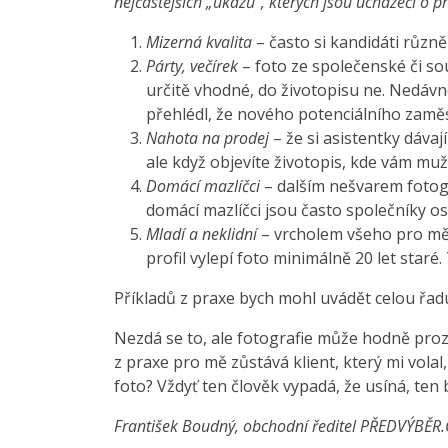
nejčastějších „úkazů“, kterých jsou uchazeči o pr
Mizerná kvalita
– často si kandidáti různ
Párty, večírek
– foto ze společenské či so
určitě vhodné, do životopisu ne. Nedávno
přehlédl, že nového potenciálního zaměs
Nahota na prodej
– že si asistentky dávaj
ale když objevíte životopis, kde vám muž z
Domácí mazlíčci
– dalším nešvarem fotogra
domácí mazlíčci jsou často společníky o
Mladí a neklidní
– vrcholem všeho pro mě z
profil vylepí foto minimálně 20 let staré.
Příkladů z praxe bych mohl uvádět celou řadu 
Nezdá se to, ale fotografie může hodně prozr
z praxe pro mě zůstává klient, který mi volal
foto? Vždyť ten člověk vypadá, že usíná, ten 
František Boudný, obchodní ředitel PŘEDVÝBĚR