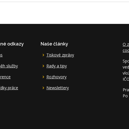
čné odkazy
Naše články
O z
coo
ás
Tiskové zprávy
Spo
ěh služby
Rady a tipy
ved
vlo
erence
Rozhovory
IČ
dky práce
Newslettery
Pra
Po 