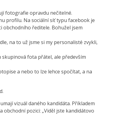
jí fotografie opravdu nečitelné.
profilu. Na sociální síť typu facebook je
ici obchodního ředitele. Bohužel jsem
le, na to už jsme si my personalisté zvykli,
n skupinová fota přátel, ale především
topise a nebo to lze lehce spočítat, a na
d.
koumají vizuál daného kandidáta. Příkladem
na obchodní pozici: „Viděl jste kandidátovo