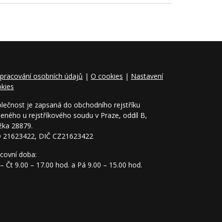
pracování osobních údajů
|
O cookies
|
Nastavení
kies
lečnost je zapsaná do obchodního rejstříku
eného u rejstříkového soudu v Praze, oddíl B,
žka 28879.
O 21623422, DIČ CZ21623422
covní doba:
– Čt 9.00 – 17.00 hod. a Pá 9.00 – 15.00 hod.