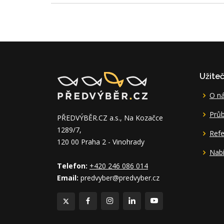
Užite
O n
Průb
PŘEDVÝBĚR.CZ a.s., Na Kozačce
1289/7,
Ref
120 00 Praha 2 - Vinohrady
Nabí
Telefon:
+420 246 086 014
Email:
predvyber@predvyber.cz