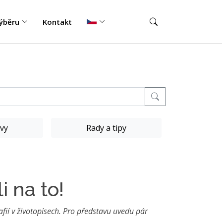
ýběru
Kontakt
vy
Rady a tipy
i na to!
rafií v životopisech. Pro představu uvedu pár