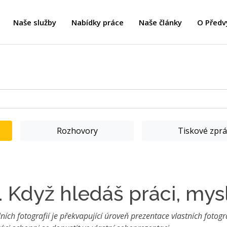
Naše služby
Nabídky práce
Naše články
O Předv
Rozhovory
Tiskové zprá
 Když hledáš práci, mysl
lních fotografií je překvapující úroveň prezentace vlastních fotog