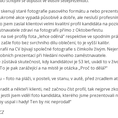
áci schopni se dopustit ve vlastní sebeprezentaci.
ě skenují staré fotografie pasového formátu a nebo prezentu
ukromé akce vypadá působivě a dobře, ale nesluší profesnímu 
 jsem zaslal klientovi velmi kvalitní profil kandidáta na poz
tnavatele zdraví na fotografii přímo z Oktoberfestu.
í na své profily fota „lehce oděná“ respektive ve spodním prád
ašle foto bez svrchního dílu oblečení, to je vyšší kalibr.
fií na CV bývají společné fotografie s čímkoliv živým. Neje
sobních prezentací při hledání nového zaměstnavatele.
ůstává skutečnost, kdy kandidátovi je 53 let, uvádí to v živo
 To je pak zarážející a na místě je otázka „Proč to dělá?“
– foto na pláži, v posteli, ve stanu, v autě, před zrcadlem at
adit a někteří klienti, než začnou číst profil, tak nejprve z
, jestli jsem viděl foto kandidáta, kterého jsme prezentovali 
by uspal i hady! Ten by nic neprodal!“
.CZ