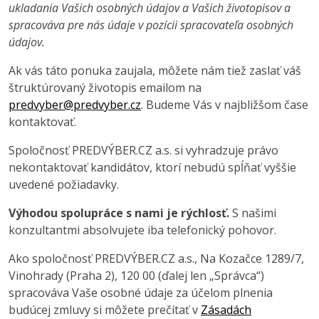
ukladania Vašich osobných údajov a Vašich životopisov a
spracováva pre nás údaje v pozícii spracovateľa osobných
údajov.
Ak vás táto ponuka zaujala, môžete nám tiež zaslať váš
štruktúrovaný životopis emailom na
predvyber@predvyber.cz
. Budeme Vás v najbližšom čase
kontaktovať.
Spoločnosť PREDVÝBER.CZ a.s. si vyhradzuje právo
nekontaktovať kandidátov, ktorí nebudú spĺňať vyššie
uvedené požiadavky.
Výhodou spolupráce s nami je rýchlosť.
S našimi
konzultantmi absolvujete iba telefonický pohovor.
Ako spoločnosť PREDVÝBER.CZ a.s., Na Kozačce 1289/7,
Vinohrady (Praha 2), 120 00 (ďalej len „Správca“)
spracováva Vaše osobné údaje za účelom plnenia
budúcej zmluvy si môžete prečítať v
Zásadách