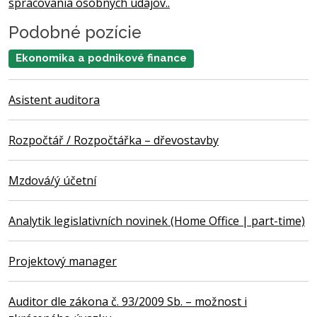
spracovania osobných údajov..
Podobné pozície
Ekonomika a podnikové finance
Asistent auditora
Rozpočtář / Rozpočtářka – dřevostavby
Mzdová/ý účetní
Analytik legislativních novinek (Home Office | part-time)
Projektový manager
Auditor dle zákona č. 93/2009 Sb. – možnost i