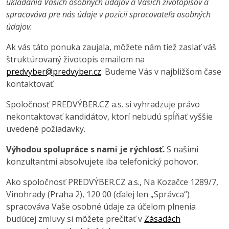
ukladania Vašich osobných údajov a Vašich životopisov a
spracováva pre nás údaje v pozícii spracovateľa osobných
údajov.
Ak vás táto ponuka zaujala, môžete nám tiež zaslať váš
štruktúrovaný životopis emailom na
predvyber@predvyber.cz
. Budeme Vás v najbližšom čase
kontaktovať.
Spoločnosť PREDVÝBER.CZ a.s. si vyhradzuje právo
nekontaktovať kandidátov, ktorí nebudú spĺňať vyššie
uvedené požiadavky.
Výhodou spolupráce s nami je rýchlosť.
S našimi
konzultantmi absolvujete iba telefonický pohovor.
Ako spoločnosť PREDVÝBER.CZ a.s., Na Kozačce 1289/7,
Vinohrady (Praha 2), 120 00 (ďalej len „Správca“)
spracováva Vaše osobné údaje za účelom plnenia
budúcej zmluvy si môžete prečítať v
Zásadách