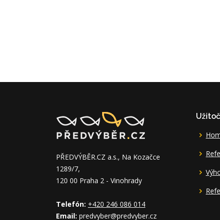
Užito
Ho
Refe
PŘEDVÝBĚR.CZ a.s., Na Kozačce
1289/7,
Výh
120 00 Praha 2 - Vinohrady
Refe
Telefón:
+420 246 086 014
Email:
predvyber@predvyber.cz