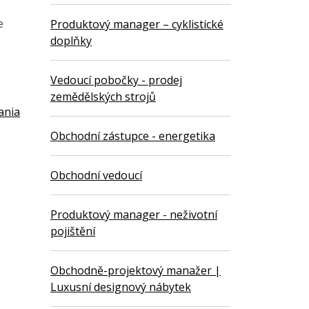
e
Produktový manager – cyklistické
doplňky
Vedoucí pobočky - prodej
zemědělských strojů
ania
Obchodní zástupce - energetika
Obchodní vedoucí
Produktový manager - neživotní
pojištění
Obchodně-projektový manažer |
Luxusní designový nábytek