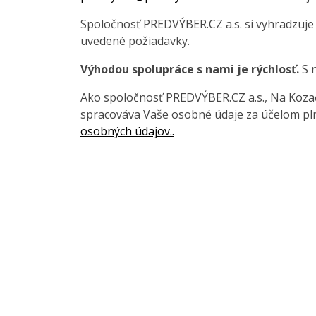
Spoločnosť PREDVÝBER.CZ a.s. si vyhradzuje
uvedené požiadavky.
Výhodou spolupráce s nami je rýchlosť.
S n
Ako spoločnosť PREDVÝBER.CZ a.s., Na Kozačc
spracováva Vaše osobné údaje za účelom pln
osobných údajov..