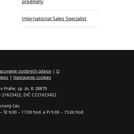
předměty
International Sales Specialist
acovanie osobných údajov
|
O
kies
|
Nastavenie cookies
v Prahe, sp. zn. B 28879
O 21623422, DIČ CZ21623422
covný čas:
– Št 9.00 – 17.00 hod. a Pi 9.00 – 15.00 hod.