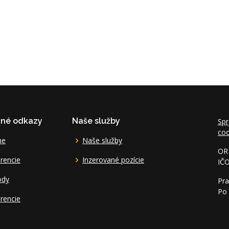
čné odkazy
Naše služby
Spr
coo
me
Naše služby
OR 
rencie
Inzerované pozície
IČ
ody
Pra
Po 
rencie