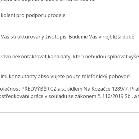
 školení pro podporu prodeje
 Váš strukturovaný životopis. Budeme Vás v nejbližší době
právo nekontaktovat kandidáty, kteří nebudou splňovat výše
šimi konzultanty absolvujete pouze telefonický pohovor!
olečnost PŘEDVÝBĚR.CZ a.s., sídlem Na Kozačce 1289/7, Pra
středkování práce v souladu se zákonem č. 110/2019 Sb., a 