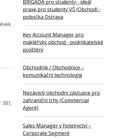
BRIGÁDA pro studenty - ideál
praxe pro studenty VŠ (Obchod) -
pobočka Ostrava
pěvek
Key Account Manager pro
makléřský obchod - podnikatelské
pojištění
Obchodník / Obchodnice –
komunikační technologie
Nezávislý obchodní zástupce pro
zahraniční trhy (Commercial
1 381,
Agent)
Sales Manager v hotelnictví –
Corporate Segment