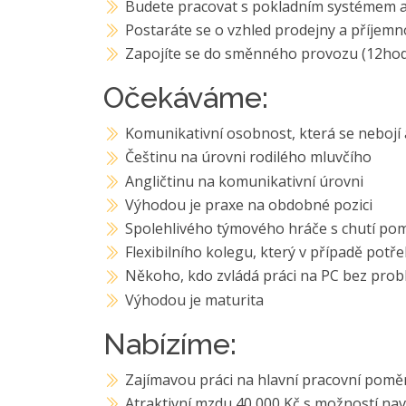
Budete pracovat s pokladním systémem a
Postaráte se o vzhled prodejny a příje
Zapojíte se do směnného provozu (12hod
Očekáváme:
Komunikativní osobnost, která se nebojí 
Češtinu na úrovni rodilého mluvčího
Angličtinu na komunikativní úrovni
Výhodou je praxe na obdobné pozici
Spolehlivého týmového hráče s chutí p
Flexibilního kolegu, který v případě potře
Někoho, kdo zvládá práci na PC bez pro
Výhodou je maturita
Nabízíme:
Zajímavou práci na hlavní pracovní pomě
Atraktivní mzdu 40 000 Kč s možností nav