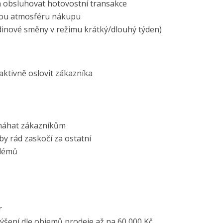
 obsluhovat hotovostní transakce
mnou atmosféru nákupu
inové směny v režimu krátký/dlouhý týden)
aktivně oslovit zákazníka
omáhat zákazníkům
by rád zaskočí za ostatní
blémů
r
ýšení dle objemů prodeje až na 60 000 Kč