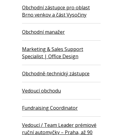
Obchodní zástupce pro oblast
Brno venkov a část Vysočiny
Obchodní manažer
Marketing & Sales Support
Specialist | Office Design
Obchodně-technický zástupce
Vedoucí obchodu
Fundraising Coordinator
Vedoucí / Team Leader prémiové
ruční automyčky – Praha, až 90