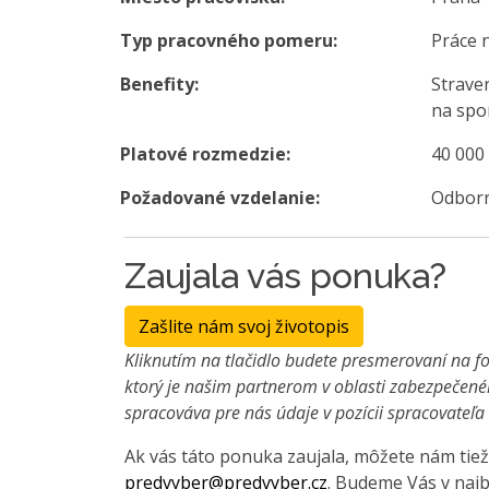
Typ pracovného pomeru:
Práce 
Benefity:
Straven
na spo
Platové rozmedzie:
40 000
Požadované vzdelanie:
Odborn
Zaujala vás ponuka?
Zašlite nám svoj životopis
Kliknutím na tlačidlo budete presmerovaní na fo
ktorý je našim partnerom v oblasti zabezpečené
spracováva pre nás údaje v pozícii spracovateľ
Ak vás táto ponuka zaujala, môžete nám tiež
predvyber@predvyber.cz
. Budeme Vás v najb