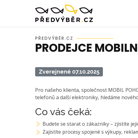
PŘEDVÝBĚR.CZ
PRODEJCE MOBILN
Zverejnené 07.10.2025
Pro našeho klienta, společnost MOBIL POH
telefonů a další elektroniky, hledáme novéh
Co vás čeká:
Budete se starat o zákazníky – zjistíte j
Zajistíte procesy spojené s výkupy, rekl