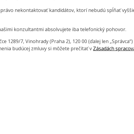
 právo nekontaktovať kandidátov, ktorí nebudú spĺňať vyšši
ašimi konzultantmi absolvujete iba telefonický pohovor.
e 1289/7, Vinohrady (Praha 2), 120 00 (ďalej len „Správca“)
enia budúcej zmluvy si môžete prečítať v
Zásadách spracov