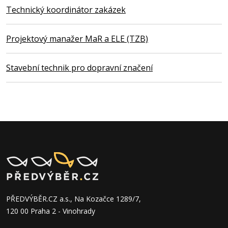
Technický koordinátor zakázek
Projektový manažer MaR a ELE (TZB)
Stavební technik pro dopravní značení
PŘEDVÝBĚR.CZ a.s., Na Kozačce 1289/7,
120 00 Praha 2 - Vinohrady