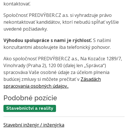
kontaktovať.
Spoločnosť PREDVÝBER.CZ a.s. si vyhradzuje právo
nekontaktovať kandidátov, ktorí nebudú spĺňať vyššie
uvedené požiadavky.
Výhodou spolupráce s nami je rýchlosť.
S našimi
konzultantmi absolvujete iba telefonický pohovor.
Ako spoločnosť PREDVÝBER.CZ a.s., Na Kozačce 1289/7,
Vinohrady (Praha 2), 120 00 (ďalej len „Správca“)
spracováva Vaše osobné údaje za účelom plnenia
budúcej zmluvy si môžete prečítať v
Zásadách
spracovania osobných údajov..
Podobné pozície
Stavebnictví a reality
Stavební inženýr / inženýrka