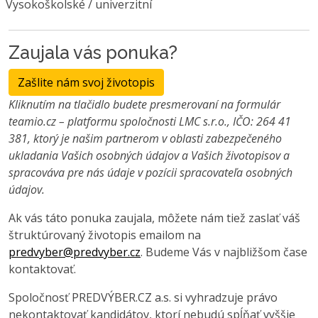
Vysokoškolské / univerzitní
Zaujala vás ponuka?
Zašlite nám svoj životopis
Kliknutím na tlačidlo budete presmerovaní na formulár
teamio.cz – platformu spoločnosti LMC s.r.o., IČO: 264 41
381, ktorý je našim partnerom v oblasti zabezpečeného
ukladania Vašich osobných údajov a Vašich životopisov a
spracováva pre nás údaje v pozícii spracovateľa osobných
údajov.
Ak vás táto ponuka zaujala, môžete nám tiež zaslať váš
štruktúrovaný životopis emailom na
predvyber@predvyber.cz
. Budeme Vás v najbližšom čase
kontaktovať.
Spoločnosť PREDVÝBER.CZ a.s. si vyhradzuje právo
nekontaktovať kandidátov, ktorí nebudú spĺňať vyššie