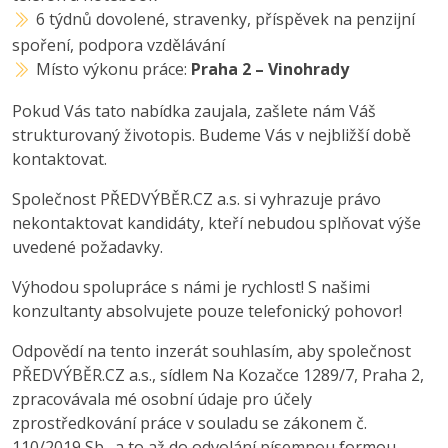
6 týdnů dovolené, stravenky, příspěvek na penzijní
spoření, podpora vzdělávání
Místo výkonu práce:
Praha 2 – Vinohrady
Pokud Vás tato nabídka zaujala, zašlete nám Váš
strukturovaný životopis. Budeme Vás v nejbližší době
kontaktovat.
Společnost PŘEDVÝBĚR.CZ a.s. si vyhrazuje právo
nekontaktovat kandidáty, kteří nebudou splňovat výše
uvedené požadavky.
Výhodou spolupráce s námi je rychlost! S našimi
konzultanty absolvujete pouze telefonický pohovor!
Odpovědí na tento inzerát souhlasím, aby společnost
PŘEDVÝBĚR.CZ a.s., sídlem Na Kozačce 1289/7, Praha 2,
zpracovávala mé osobní údaje pro účely
zprostředkování práce v souladu se zákonem č.
110/2019 Sb., a to až do odvolání písemnou formou.