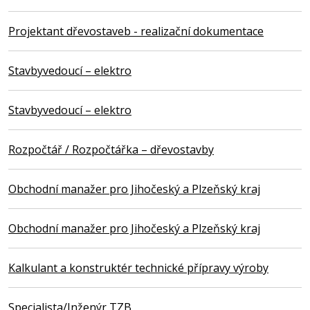
Projektant dřevostaveb - realizační dokumentace
Stavbyvedoucí – elektro
Stavbyvedoucí – elektro
Rozpočtář / Rozpočtářka – dřevostavby
Obchodní manažer pro Jihočeský a Plzeňský kraj
Obchodní manažer pro Jihočeský a Plzeňský kraj
Kalkulant a konstruktér technické přípravy výroby
Specialista/Inženýr TZB