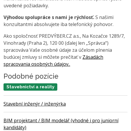
uvedené požiadavky.
Výhodou spolupráce s nami je rýchlosť.
S našimi
konzultantmi absolvujete iba telefonický pohovor.
Ako spoločnosť PREDVÝBER.CZ a.s., Na Kozačce 1289/7,
Vinohrady (Praha 2), 120 00 (ďalej len „Správca“)
spracováva Vaše osobné údaje za účelom plnenia
budúcej zmluvy si môžete prečítať v
Zásadách
spracovania osobných údajov..
Podobné pozície
Stavebnictví a reality
Stavební inženýr / inženýrka
BIM projektant / BIM modelář (vhodné i pro juniorní
kandidáty)