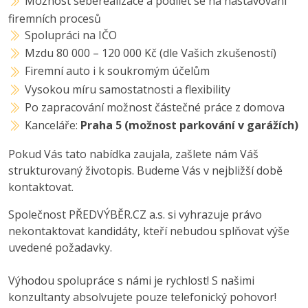
Možnost seberealizace a podílet se na nastavování
firemních procesů
Spolupráci na IČO
Mzdu 80 000 – 120 000 Kč (dle Vašich zkušeností)
Firemní auto i k soukromým účelům
Vysokou míru samostatnosti a flexibility
Po zapracování možnost částečné práce z domova
Kanceláře:
Praha 5 (možnost parkování v garážích)
Pokud Vás tato nabídka zaujala, zašlete nám Váš
strukturovaný životopis. Budeme Vás v nejbližší době
kontaktovat.
Společnost PŘEDVÝBĚR.CZ a.s. si vyhrazuje právo
nekontaktovat kandidáty, kteří nebudou splňovat výše
uvedené požadavky.
Výhodou spolupráce s námi je rychlost! S našimi
konzultanty absolvujete pouze telefonický pohovor!