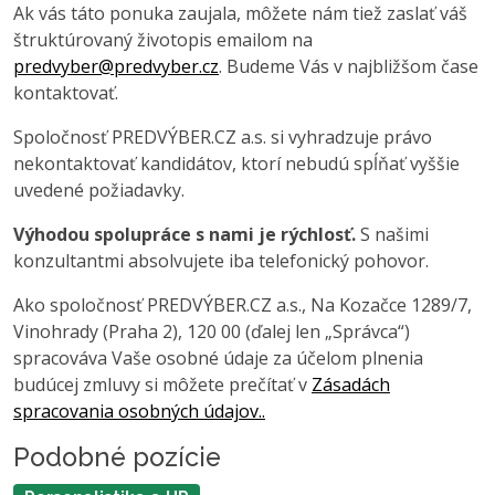
Ak vás táto ponuka zaujala, môžete nám tiež zaslať váš
štruktúrovaný životopis emailom na
predvyber@predvyber.cz
. Budeme Vás v najbližšom čase
kontaktovať.
Spoločnosť PREDVÝBER.CZ a.s. si vyhradzuje právo
nekontaktovať kandidátov, ktorí nebudú spĺňať vyššie
uvedené požiadavky.
Výhodou spolupráce s nami je rýchlosť.
S našimi
konzultantmi absolvujete iba telefonický pohovor.
Ako spoločnosť PREDVÝBER.CZ a.s., Na Kozačce 1289/7,
Vinohrady (Praha 2), 120 00 (ďalej len „Správca“)
spracováva Vaše osobné údaje za účelom plnenia
budúcej zmluvy si môžete prečítať v
Zásadách
spracovania osobných údajov..
Podobné pozície