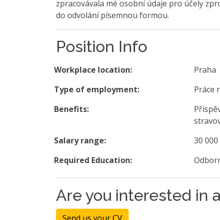
zpracovávala mé osobní údaje pro účely zpro
do odvolání písemnou formou.
Position Info
Workplace location:
Praha
Type of employment:
Práce 
Benefits:
Příspěv
stravo
Salary range:
30 000
Required Education:
Odborn
Are you interested in a
Send us your CV