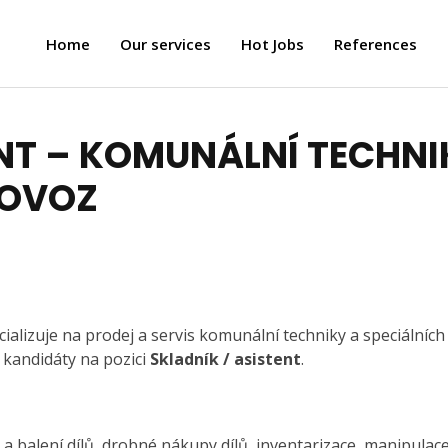
Home
Our services
Hot Jobs
References
NT – KOMUNÁLNÍ TECHNI
ROVOZ
ializuje na prodej a servis komunální techniky a speciálních
kandidáty na pozici
Skladník / asistent
.
 a balení dílů, drobné nákupy dílů, inventarizace, manipulace 