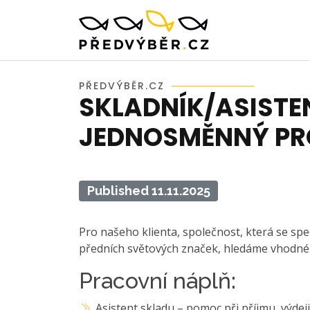
PŘEDVÝBĚR.CZ
SKLADNÍK/ASISTE
JEDNOSMĚNNÝ P
Published 11.11.2025
Pro našeho klienta, společnost, která se spec
předních světových značek, hledáme vhodné 
Pracovní náplň:
Asistent skladu – pomoc při příjmu, výdeji