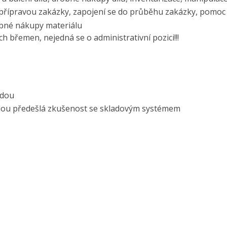
s přípravou zakázky, zapojení se do průběhu zakázky, pomoc
obné nákupy materiálu
 břemen, nejedná se o administrativní pozici!!!
odou
odou předešlá zkušenost se skladovým systémem