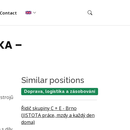
Contact
KA –
Similar positions
Doprava, logistika a zásobování
 strojů
Řidič skupiny C + E - Brno
(JISTOTA práce, mzdy a každý den
doma)
s díly