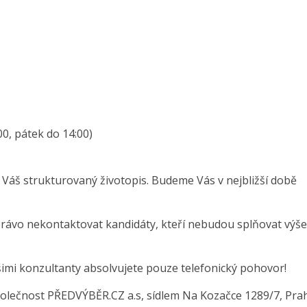
0, pátek do 14:00)
 Váš strukturovaný životopis. Budeme Vás v nejbližší době
právo nekontaktovat kandidáty, kteří nebudou splňovat výše
šimi konzultanty absolvujete pouze telefonický pohovor!
polečnost PŘEDVÝBĚR.CZ a.s, sídlem Na Kozačce 1289/7, Prah