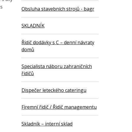
 s
Obsluha stavebních strojů - bagr
SKLADNÍK
Řidič dodávky s C – denní návraty
domů
Specialista náboru zahraničních
řidičů
Dispečer leteckého cateringu
Firemní řidič / Řidič managementu
Skladník – interní sklad