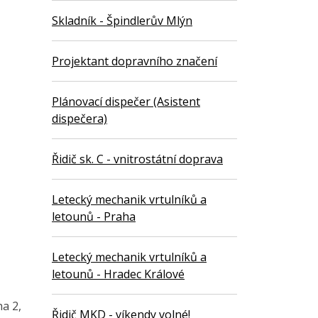
Skladník - Špindlerův Mlýn
Projektant dopravního značení
Plánovací dispečer (Asistent
dispečera)
Řidič sk. C - vnitrostátní doprava
Letecký mechanik vrtulníků a
letounů - Praha
Letecký mechanik vrtulníků a
letounů - Hradec Králové
a 2,
Řidič MKD - víkendy volné!