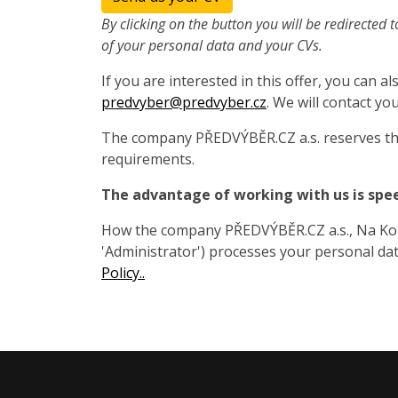
By clicking on the button you will be redirected t
of your personal data and your CVs.
If you are interested in this offer, you can 
predvyber@predvyber.cz
. We will contact you
The company PŘEDVÝBĚR.CZ a.s. reserves the
requirements.
The advantage of working with us is spe
How the company PŘEDVÝBĚR.CZ a.s., Na Koza
'Administrator') processes your personal data
Policy..