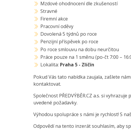
Mzdové ohodnocení dle zkušeností
Stravné
Firemní akce
Pracovní oděvy
Dovolená 5 týdnů po roce
Penzijní příspěvek po roce
Po roce smlouvu na dobu neurčitou
Práce pouze na 1 směnu (po-čt 7:00 – 16:0
Lokalita:
Praha 5 - Zličín
Pokud Vás tato nabídka zaujala, zašlete nám
kontaktovat.
Společnost PŘEDVÝBĚR.CZ a.s. si vyhrazuje 
uvedené požadavky.
Výhodou spolupráce s námi je rychlost! S na
Odpovědí na tento inzerát souhlasím, aby s