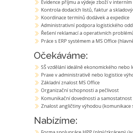
Evidence příjmu a výdeje zboží v interní
Kontrola dodacích listů, faktur a sklado
Koordinace termínů dodávek a expedice
Administrativní podpora logistického odd
Řešení reklamací a operativních problém
Práce s ERP systémem a MS Office (hlavně
Očekáváme:
SŠ vzdělání ideálně ekonomického nebo 
Praxe v administrativě nebo logistice vý
Základní znalost MS Office
Organizační schopnosti a pečlivost
Komunikační dovednosti a samostatnost
Znalost angličtiny výhodou (komunikace s
Nabízíme:
Forma spolupráce HPP (plný/zkrácený úv