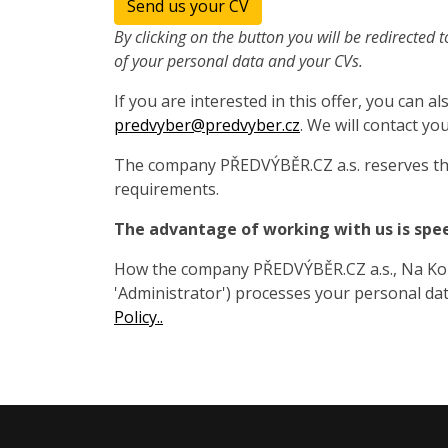
Send us your CV
By clicking on the button you will be redirected t
of your personal data and your CVs.
If you are interested in this offer, you can 
predvyber@predvyber.cz
. We will contact you
The company PŘEDVÝBĚR.CZ a.s. reserves the
requirements.
The advantage of working with us is spe
How the company PŘEDVÝBĚR.CZ a.s., Na Koza
'Administrator') processes your personal data
Policy..