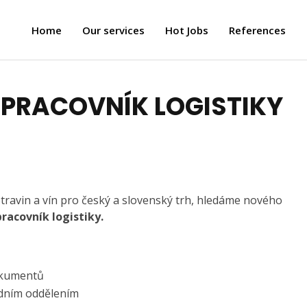
Home
Our services
Hot Jobs
References
 PRACOVNÍK LOGISTIKY
ravin a vín pro český a slovenský trh, hledáme nového
racovník logistiky.
okumentů
odním oddělením