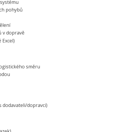
m systému
vých pohybů
ělení
ů v dopravě
 Excel)
logistického směru
hodou
 dodavateli/dopravci)
azek)