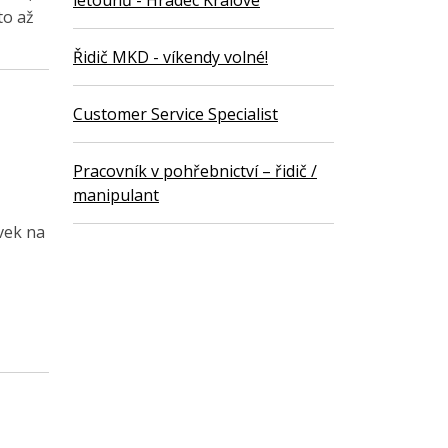
letounů - Hradec Králové
to až
Řidič MKD - víkendy volné!
Customer Service Specialist
Pracovník v pohřebnictví – řidič /
manipulant
vek na