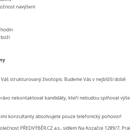
možnost navýšení
 hodin
zboží
any
 Váš strukturovaný životopis. Budeme Vás v nejbližší době
právo nekontaktovat kandidáty, kteří nebudou splňovat výše
šimi konzultanty absolvujete pouze telefonický pohovor!
olečnost PŘEDVÝBĚR.CZ a.s., sídlem Na Kozačce 1289/7, Pra