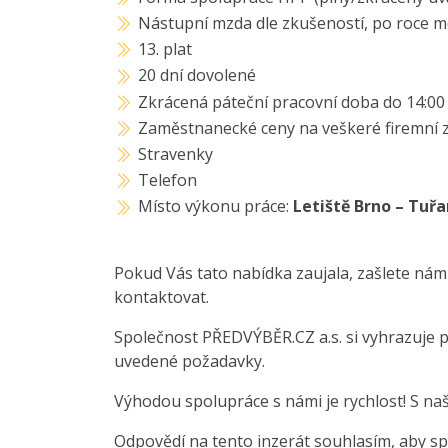
Nástupní mzda dle zkušeností, po roce 
13. plat
20 dní dovolené
Zkrácená páteční pracovní doba do 14:00
Zaměstnanecké ceny na veškeré firemní 
Stravenky
Telefon
Místo výkonu práce:
Letiště Brno – Tuř
Pokud Vás tato nabídka zaujala, zašlete nám
kontaktovat.
Společnost PŘEDVÝBĚR.CZ a.s. si vyhrazuje 
uvedené požadavky.
Výhodou spolupráce s námi je rychlost! S na
Odpovědí na tento inzerát souhlasím, aby sp