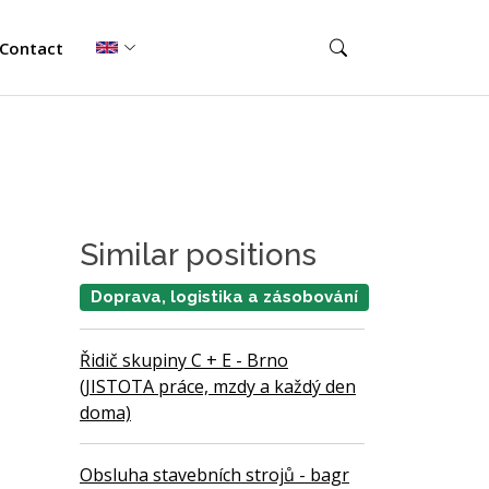
Contact
Similar positions
Doprava, logistika a zásobování
Řidič skupiny C + E - Brno
(JISTOTA práce, mzdy a každý den
doma)
Obsluha stavebních strojů - bagr