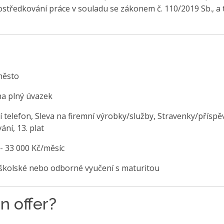
středkování práce v souladu se zákonem č. 110/2019 Sb., a 
město
na plný úvazek
í telefon, Sleva na firemní výrobky/služby, Stravenky/příspě
ání, 13. plat
 - 33 000 Kč/měsíc
školské nebo odborné vyučení s maturitou
n offer?