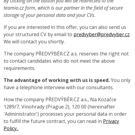
By clicking on the button you will be redirected to the
teamio.cz form, which is our partner in the field of secure
storage of your personal data and your CVs.
If you are interested in this offer, you can also send us
your structured CV by email to
predvyber@predvyber.cz
.
We will contact you shortly.
The company PŘEDVÝBĚR.CZ a.s. reserves the right not
to contact candidates who do not meet the above
requirements.
The advantage of working with us is speed.
You only
have a telephone interview with our consultants.
How the company PŘEDVÝBĚR.CZ a.s., Na Kozačce
1289/7, Vinohrady (Prague 2), 120 00 (hereinafter
'Administrator') processes your personal data in order
to fulfill the future contract, you can read in
Privacy
Policy..