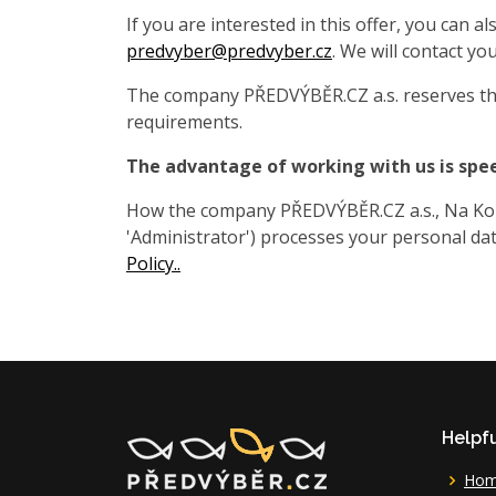
If you are interested in this offer, you can 
predvyber@predvyber.cz
. We will contact you
The company PŘEDVÝBĚR.CZ a.s. reserves the
requirements.
The advantage of working with us is spe
How the company PŘEDVÝBĚR.CZ a.s., Na Koza
'Administrator') processes your personal data
Policy..
Helpfu
Ho