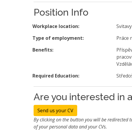
Position Info
Workplace location:
Svitavy
Type of employment:
Práce 
Benefits:
Příspěv
pracov
Vzděláv
Required Education:
Středo
Are you interested in a
Send us your CV
By clicking on the button you will be redirected t
of your personal data and your CVs.