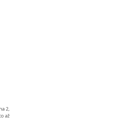
ha 2,
to až