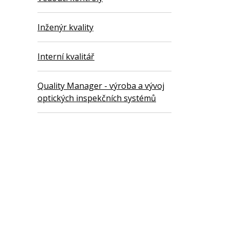
Inženýr kvality
Interní kvalitář
Quality Manager - výroba a vývoj
optických inspekčních systémů