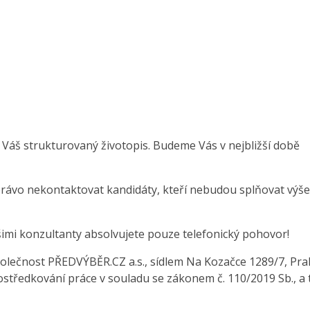
 Váš strukturovaný životopis. Budeme Vás v nejbližší době
právo nekontaktovat kandidáty, kteří nebudou splňovat výše
šimi konzultanty absolvujete pouze telefonický pohovor!
olečnost PŘEDVÝBĚR.CZ a.s., sídlem Na Kozačce 1289/7, Pra
středkování práce v souladu se zákonem č. 110/2019 Sb., a 