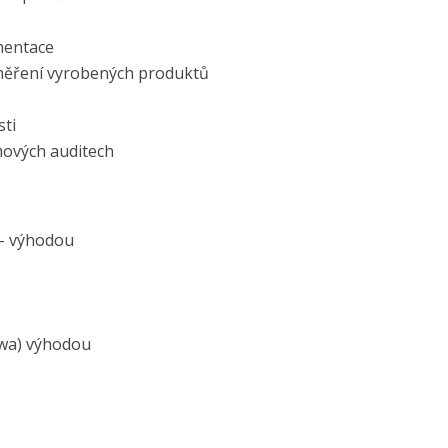
mentace
měření vyrobených produktů
ti
mových auditech
 - výhodou
awa) výhodou