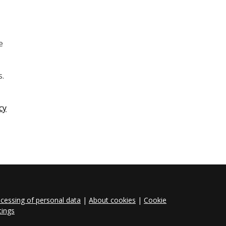
e
s.
cy
cessing of personal data
|
About cookies
|
Cookie
tings