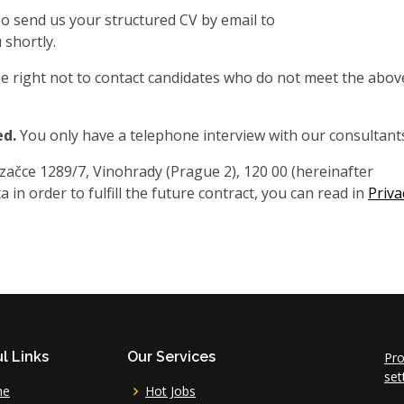
also send us your structured CV by email to
 shortly.
 right not to contact candidates who do not meet the abov
ed.
You only have a telephone interview with our consultant
čce 1289/7, Vinohrady (Prague 2), 120 00 (hereinafter
 in order to fulfill the future contract, you can read in
Priva
l Links
Our Services
Pro
set
me
Hot Jobs