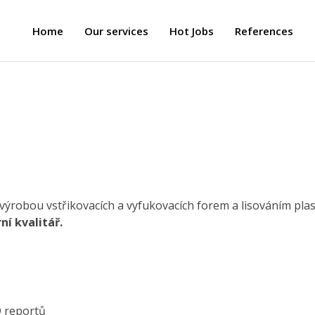
Home
Our services
Hot Jobs
References
 výrobou vstřikovacích a vyfukovacích forem a lisováním plas
ní kvalitář.
D reportů