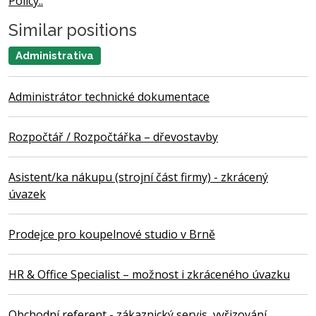
Policy..
Similar positions
Administrativa
Administrátor technické dokumentace
Rozpočtář / Rozpočtářka – dřevostavby
Asistent/ka nákupu (strojní část firmy) - zkrácený
úvazek
Prodejce pro koupelnové studio v Brně
HR & Office Specialist – možnost i zkráceného úvazku
Obchodní referent - zákaznický servis, vyřizování