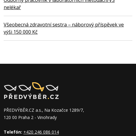
nelékař
Všeobecná zdravotní sestra – náborový příspěvek ve
výši 150 000 Kč
PŘEDVÝBĚR.CZ a.s., Na Kozačce 1289/7,
120 00 Praha 2 - Vinohrady
Telefón:
+420 246 086 014