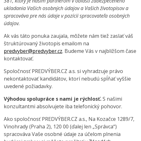
381, ktorý je našim partnerom v oblasti zabezpečeného
ukladania Vašich osobných údajov a Vašich životopisov a
spracováva pre nás údaje v pozícii spracovateľa osobných
údajov.
Ak vás táto ponuka zaujala, môžete nám tiež zaslať váš
štruktúrovaný životopis emailom na
predvyber@predvyber.cz
. Budeme Vás v najbližšom čase
kontaktovať.
Spoločnosť PREDVÝBER.CZ a.s. si vyhradzuje právo
nekontaktovať kandidátov, ktorí nebudú spĺňať vyššie
uvedené požiadavky.
Výhodou spolupráce s nami je rýchlosť.
S našimi
konzultantmi absolvujete iba telefonický pohovor.
Ako spoločnosť PREDVÝBER.CZ a.s., Na Kozačce 1289/7,
Vinohrady (Praha 2), 120 00 (ďalej len „Správca“)
spracováva Vaše osobné údaje za účelom plnenia