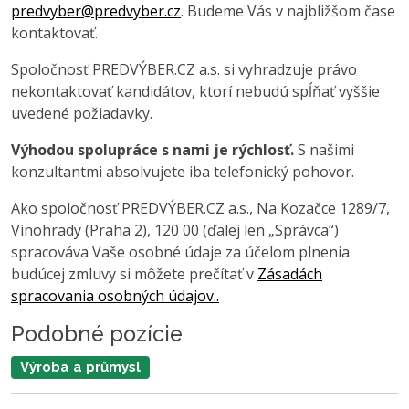
predvyber@predvyber.cz
. Budeme Vás v najbližšom čase
kontaktovať.
Spoločnosť PREDVÝBER.CZ a.s. si vyhradzuje právo
nekontaktovať kandidátov, ktorí nebudú spĺňať vyššie
uvedené požiadavky.
Výhodou spolupráce s nami je rýchlosť.
S našimi
konzultantmi absolvujete iba telefonický pohovor.
Ako spoločnosť PREDVÝBER.CZ a.s., Na Kozačce 1289/7,
Vinohrady (Praha 2), 120 00 (ďalej len „Správca“)
spracováva Vaše osobné údaje za účelom plnenia
budúcej zmluvy si môžete prečítať v
Zásadách
spracovania osobných údajov..
Podobné pozície
Výroba a průmysl