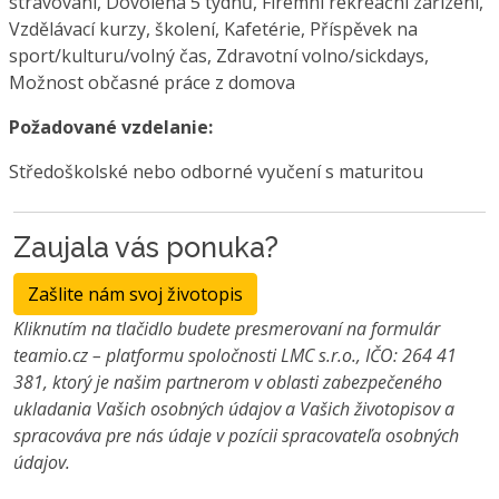
stravování, Dovolená 5 týdnů, Firemní rekreační zařízení,
Vzdělávací kurzy, školení, Kafetérie, Příspěvek na
sport/kulturu/volný čas, Zdravotní volno/sickdays,
Možnost občasné práce z domova
Požadované vzdelanie:
Středoškolské nebo odborné vyučení s maturitou
Zaujala vás ponuka?
Zašlite nám svoj životopis
Kliknutím na tlačidlo budete presmerovaní na formulár
teamio.cz – platformu spoločnosti LMC s.r.o., IČO: 264 41
381, ktorý je našim partnerom v oblasti zabezpečeného
ukladania Vašich osobných údajov a Vašich životopisov a
spracováva pre nás údaje v pozícii spracovateľa osobných
údajov.