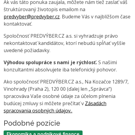
Ak vás táto ponuka zaujala, môžete nám tiež zaslať váš
štruktúrovaný životopis emailom na
predvyber@predvyber.cz
. Budeme Vás v najbližšom čase
kontaktovať.
Spoločnosť PREDVÝBER.CZ a.s. si vyhradzuje právo
nekontaktovať kandidátov, ktorí nebudú spĺňať vyššie
uvedené požiadavky.
Výhodou spolupráce s nami je rýchlosť.
S našimi
konzultantmi absolvujete iba telefonický pohovor.
Ako spoločnosť PREDVÝBER.CZ a.s., Na Kozačce 1289/7,
Vinohrady (Praha 2), 120 00 (ďalej len „Správca“)
spracováva Vaše osobné údaje za účelom plnenia
budúcej zmluvy si môžete prečítať v
Zásadách
spracovania osobných údajov..
Podobné pozície
Ekonomika a podnikové finance