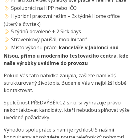
Spolupráci na HPP nebo IČO
Hybridní pracovní režim – 2x týdně Home office
(úterý a čtvrtek)
5 týdnů dovolené + 2 Sick days
Stravenkový paušál, mobilní tarif
Místo výkonu práce:
kanceláře v Jablonci nad
Nisou, přímo u moderního testovacího centra, kde
naše výrobky uvádíme do provozu
Pokud Vás tato nabídka zaujala, zašlete nám Váš
strukturovaný životopis. Budeme Vás v nejbližší době
kontaktovat.
Společnost PŘEDVÝBĚR.CZ s.r.o. si vyhrazuje právo
nekontaktovat kandidáty, kteří nebudou splňovat výše
uvedené požadavky.
Výhodou spolupráce s námi je rychlost! S našimi
konzultanty absolvujete pouze telefonický pohovor!