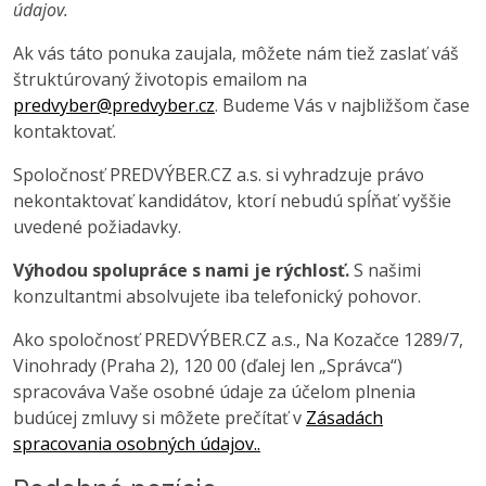
údajov.
Ak vás táto ponuka zaujala, môžete nám tiež zaslať váš
štruktúrovaný životopis emailom na
predvyber@predvyber.cz
. Budeme Vás v najbližšom čase
kontaktovať.
Spoločnosť PREDVÝBER.CZ a.s. si vyhradzuje právo
nekontaktovať kandidátov, ktorí nebudú spĺňať vyššie
uvedené požiadavky.
Výhodou spolupráce s nami je rýchlosť.
S našimi
konzultantmi absolvujete iba telefonický pohovor.
Ako spoločnosť PREDVÝBER.CZ a.s., Na Kozačce 1289/7,
Vinohrady (Praha 2), 120 00 (ďalej len „Správca“)
spracováva Vaše osobné údaje za účelom plnenia
budúcej zmluvy si môžete prečítať v
Zásadách
spracovania osobných údajov..