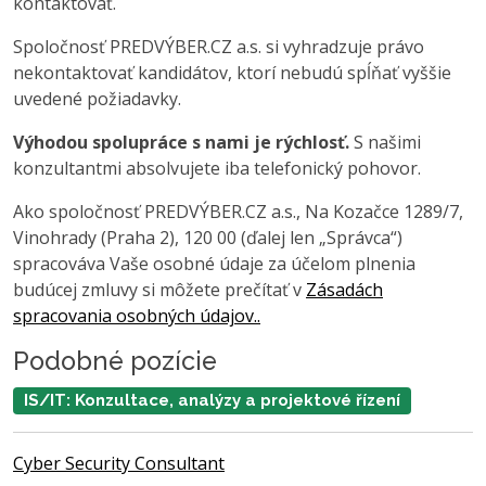
kontaktovať.
Spoločnosť PREDVÝBER.CZ a.s. si vyhradzuje právo
nekontaktovať kandidátov, ktorí nebudú spĺňať vyššie
uvedené požiadavky.
Výhodou spolupráce s nami je rýchlosť.
S našimi
konzultantmi absolvujete iba telefonický pohovor.
Ako spoločnosť PREDVÝBER.CZ a.s., Na Kozačce 1289/7,
Vinohrady (Praha 2), 120 00 (ďalej len „Správca“)
spracováva Vaše osobné údaje za účelom plnenia
budúcej zmluvy si môžete prečítať v
Zásadách
spracovania osobných údajov..
Podobné pozície
IS/IT: Konzultace, analýzy a projektové řízení
Cyber Security Consultant