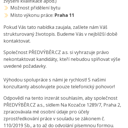
zvýšení kvalifikace apod.)
Možnost přidělení bytu
Místo výkonu práce:
Praha 11
Pokud Vás tato nabídka zaujala, zašlete nám Váš
strukturovaný životopis. Budeme Vás v nejbližší době
kontaktovat.
Společnost PŘEDVÝBĚR.CZ a.s. si vyhrazuje právo
nekontaktovat kandidáty, kteří nebudou splňovat výše
uvedené požadavky.
Výhodou spolupráce s námi je rychlost! S našimi
konzultanty absolvujete pouze telefonický pohovor!
Odpovědí na tento inzerát souhlasím, aby společnost
PŘEDVÝBĚR.CZ a.s., sídlem Na Kozačce 1289/7, Praha 2,
zpracovávala mé osobní údaje pro účely
zprostředkování práce v souladu se zákonem č.
110/2019 Sb., a to až do odvolání písemnou formou.