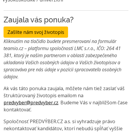
Zaujala vás ponuka?
Zašlite nám svoj životopis
Kliknutím na tlačidlo budete presmerovaní na formulár
teamio.cz – platformu spoločnosti LMC s.r.o., IČO: 264 41
381, ktorý je našim partnerom v oblasti zabezpečeného
ukladania Vašich osobných údajov a Vašich životopisov a
spracováva pre nás údaje v pozícii spracovateľa osobných
údajov.
Ak vás táto ponuka zaujala, môžete nám tiež zaslať váš
štruktúrovaný životopis emailom na
predvyber@predvyber.cz
. Budeme Vás v najbližšom čase
kontaktovať.
Spoločnosť PREDVÝBER.CZ a.s. si vyhradzuje právo
nekontaktovať kandidátov, ktorí nebudú spĺňať vyššie