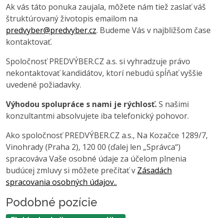
Ak vás táto ponuka zaujala, môžete nám tiež zaslať váš
štruktúrovaný životopis emailom na
predvyber@predvyber.cz
. Budeme Vás v najbližšom čase
kontaktovať.
Spoločnosť PREDVÝBER.CZ a.s. si vyhradzuje právo
nekontaktovať kandidátov, ktorí nebudú spĺňať vyššie
uvedené požiadavky.
Výhodou spolupráce s nami je rýchlosť.
S našimi
konzultantmi absolvujete iba telefonický pohovor.
Ako spoločnosť PREDVÝBER.CZ a.s., Na Kozačce 1289/7,
Vinohrady (Praha 2), 120 00 (ďalej len „Správca“)
spracováva Vaše osobné údaje za účelom plnenia
budúcej zmluvy si môžete prečítať v
Zásadách
spracovania osobných údajov..
Podobné pozície