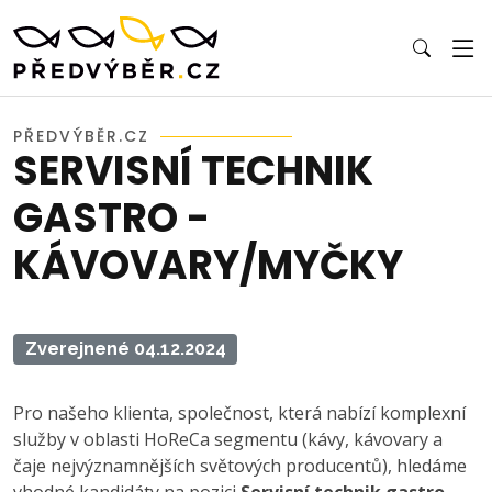
PŘEDVÝBĚR.CZ
SERVISNÍ TECHNIK
GASTRO -
KÁVOVARY/MYČKY
Zverejnené 04.12.2024
Pro našeho klienta, společnost, která nabízí komplexní
služby v oblasti HoReCa segmentu (kávy, kávovary a
čaje nejvýznamnějších světových producentů), hledáme
vhodné kandidáty na pozici
Servisní technik gastro -