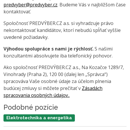
predvyber@predvyber.cz
. Budeme Vás v najbližšom čase
kontaktovať.
Spoločnosť PREDVÝBER.CZ a.s. si vyhradzuje právo
nekontaktovať kandidátov, ktorí nebudú spĺňať vyššie
uvedené požiadavky.
Výhodou spolupráce s nami je rýchlosť.
S našimi
konzultantmi absolvujete iba telefonický pohovor.
Ako spoločnosť PREDVÝBER.CZ a.s., Na Kozačce 1289/7,
Vinohrady (Praha 2), 120 00 (ďalej len „Správca“)
spracováva Vaše osobné údaje za účelom plnenia
budúcej zmluvy si môžete prečítať v
Zásadách
spracovania osobných údajov..
Podobné pozície
Elektrotechnika a energetika