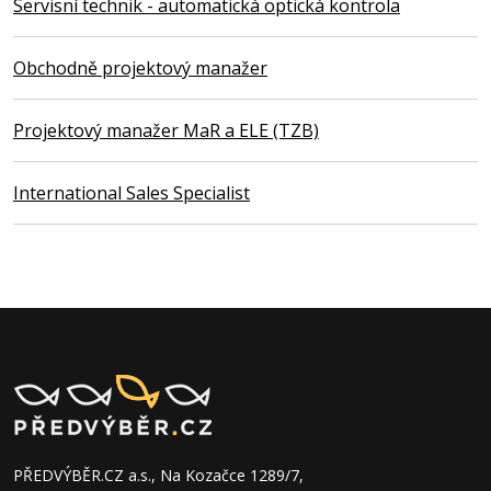
Servisní technik - automatická optická kontrola
Obchodně projektový manažer
Projektový manažer MaR a ELE (TZB)
International Sales Specialist
PŘEDVÝBĚR.CZ a.s., Na Kozačce 1289/7,