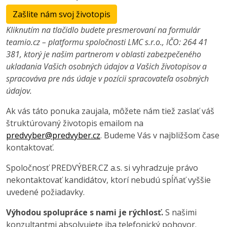
Zašlite nám svoj životopis
Kliknutím na tlačidlo budete presmerovaní na formulár
teamio.cz – platformu spoločnosti LMC s.r.o., IČO: 264 41
381, ktorý je našim partnerom v oblasti zabezpečeného
ukladania Vašich osobných údajov a Vašich životopisov a
spracováva pre nás údaje v pozícii spracovateľa osobných
údajov.
Ak vás táto ponuka zaujala, môžete nám tiež zaslať váš
štruktúrovaný životopis emailom na
predvyber@predvyber.cz
. Budeme Vás v najbližšom čase
kontaktovať.
Spoločnosť PREDVÝBER.CZ a.s. si vyhradzuje právo
nekontaktovať kandidátov, ktorí nebudú spĺňať vyššie
uvedené požiadavky.
Výhodou spolupráce s nami je rýchlosť.
S našimi
konzultantmi absolvujete iba telefonický pohovor.