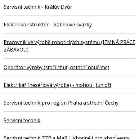
Servisní technik - Králův Dvůr
Elektrokonstruktér – kabelové svazky
Pracovník ve výrobě robotických systémů (JEMNÁ PRÁCE
ZÁBAVOU)
Operátor výroby (stačí chuť, ostatní naučíme)
Elektrikář (nesériová výroba) - mohou i junioři
Servisní technik pro region Praha a střední Čechy
Servisní technik
Servisní technik TZB a MaR | Vhodné i pro absolventy