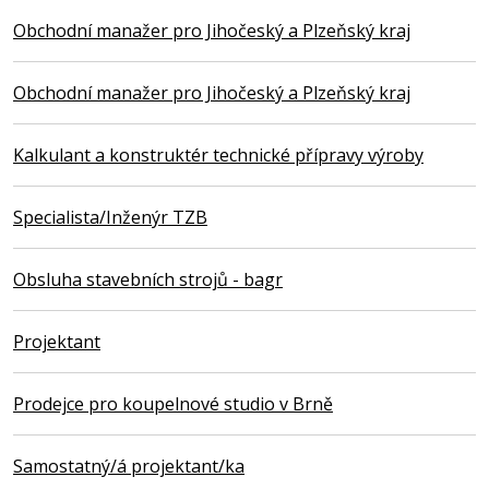
Obchodní manažer pro Jihočeský a Plzeňský kraj
Obchodní manažer pro Jihočeský a Plzeňský kraj
Kalkulant a konstruktér technické přípravy výroby
Specialista/Inženýr TZB
Obsluha stavebních strojů - bagr
Projektant
Prodejce pro koupelnové studio v Brně
Samostatný/á projektant/ka