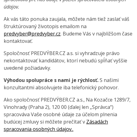
údajov.
Ak vás táto ponuka zaujala, môžete nám tiež zaslať váš
štruktúrovaný životopis emailom na
predvyber@predvyber.cz
. Budeme Vás v najbližšom čase
kontaktovať.
Spoločnosť PREDVÝBER.CZ a.s. si vyhradzuje právo
nekontaktovať kandidátov, ktorí nebudú spĺňať vyššie
uvedené požiadavky.
Výhodou spolupráce s nami je rýchlosť.
S našimi
konzultantmi absolvujete iba telefonický pohovor.
Ako spoločnosť PREDVÝBER.CZ a.s., Na Kozačce 1289/7,
Vinohrady (Praha 2), 120 00 (ďalej len „Správca“)
spracováva Vaše osobné údaje za účelom plnenia
budúcej zmluvy si môžete prečítať v
Zásadách
spracovania osobných údajov..