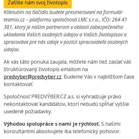
Zašlite nám svoj životopis
Kliknutím na tlačidlo budete presmerovaní na formulár
teamio.cz – platformu spoločnosti LMC s.r.o., IČO: 264 41
381, ktorý je našim partnerom v oblasti zabezpečeného
ukladania Vašich osobných údajov a Vašich životopisov a
spracováva pre nás údaje v pozícii spracovateľa osobných
údajov.
Ak vás táto ponuka zaujala, môžete nám tiež zaslať váš
štruktúrovaný životopis emailom na
predvyber@predvyber.cz
. Budeme Vás v najbližšom čase
kontaktovať.
Spoločnosť PREDVÝBER.CZ a.s. si vyhradzuje právo
nekontaktovať kandidátov, ktorí nebudú spĺňať vyššie
uvedené požiadavky.
Výhodou spolupráce s nami je rýchlosť.
S našimi
konzultantmi absolvujete iba telefonický pohovor.