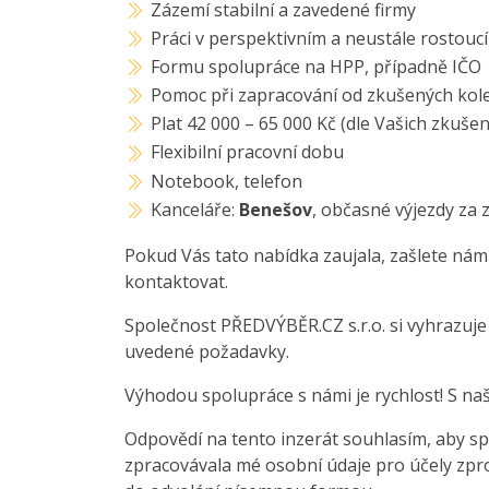
Zázemí stabilní a zavedené firmy
Práci v perspektivním a neustále rostou
Formu spolupráce na HPP, případně IČO
Pomoc při zapracování od zkušených kole
Plat 42 000 – 65 000 Kč (dle Vašich zkuše
Flexibilní pracovní dobu
Notebook, telefon
Kanceláře:
Benešov
, občasné výjezdy za 
Pokud Vás tato nabídka zaujala, zašlete nám
kontaktovat.
Společnost PŘEDVÝBĚR.CZ s.r.o. si vyhrazuj
uvedené požadavky.
Výhodou spolupráce s námi je rychlost! S na
Odpovědí na tento inzerát souhlasím, aby sp
zpracovávala mé osobní údaje pro účely zpro