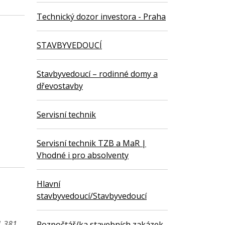
Technický dozor investora - Praha
STAVBYVEDOUCÍ
Stavbyvedoucí – rodinné domy a
dřevostavby
Servisní technik
Servisní technik TZB a MaR |
Vhodné i pro absolventy
Hlavní
stavbyvedoucí/Stavbyvedoucí
1 381,
Rozpočtář/ka stavebních zakázek