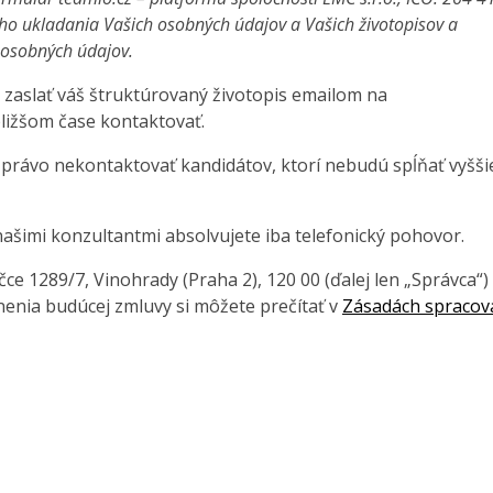
ho ukladania Vašich osobných údajov a Vašich životopisov a
a osobných údajov.
 zaslať váš štruktúrovaný životopis emailom na
ližšom čase kontaktovať.
 právo nekontaktovať kandidátov, ktorí nebudú spĺňať vyšši
ašimi konzultantmi absolvujete iba telefonický pohovor.
e 1289/7, Vinohrady (Praha 2), 120 00 (ďalej len „Správca“)
enia budúcej zmluvy si môžete prečítať v
Zásadách spracov