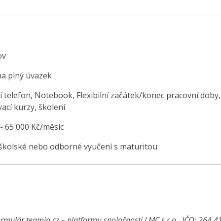
ov
na plný úvazek
í telefon, Notebook, Flexibilní začátek/konec pracovní doby,
ací kurzy, školení
 - 65 000 Kč/měsíc
školské nebo odborné vyučení s maturitou
rmulár teamio.cz – platformu spoločnosti LMC s.r.o., IČO: 264 4