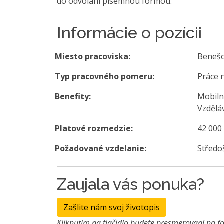
do odvolání písemnou formou.
Informácie o pozícii
Miesto pracoviska:
Beneš
Typ pracovného pomeru:
Práce 
Benefity:
Mobiln
Vzděláv
Platové rozmedzie:
42 000
Požadované vzdelanie:
Středo
Zaujala vás ponuka?
Zašlite nám svoj životopis
Kliknutím na tlačidlo budete presmerovaní na fo