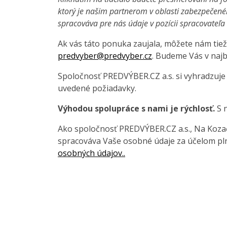
ktorý je našim partnerom v oblasti zabezpečené
spracováva pre nás údaje v pozícii spracovateľ
Ak vás táto ponuka zaujala, môžete nám tiež
predvyber@predvyber.cz
. Budeme Vás v najb
Spoločnosť PREDVÝBER.CZ a.s. si vyhradzuje
uvedené požiadavky.
Výhodou spolupráce s nami je rýchlosť.
S n
Ako spoločnosť PREDVÝBER.CZ a.s., Na Kozačc
spracováva Vaše osobné údaje za účelom pln
osobných údajov..