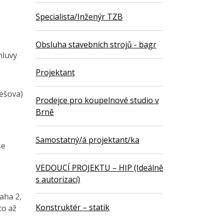
Specialista/Inženýr TZB
Obsluha stavebních strojů - bagr
mluvy
Projektant
nešova)
Prodejce pro koupelnové studio v
Brně
Samostatný/á projektant/ka
še
VEDOUCÍ PROJEKTU – HIP (Ideálně
s autorizací)
aha 2,
Konstruktér – statik
to až