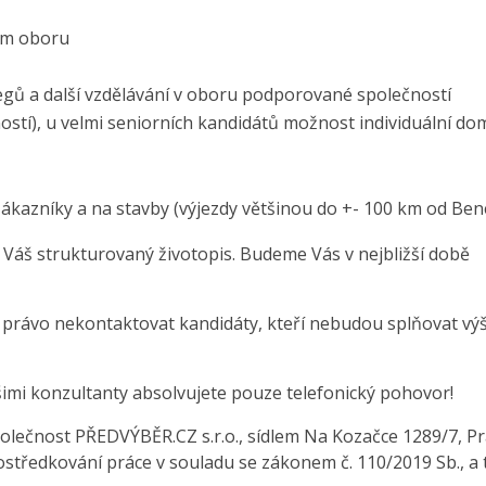
cím oboru
gů a další vzdělávání v oboru podporované společností
ností), u velmi seniorních kandidátů možnost individuální do
zákazníky a na stavby (výjezdy většinou do +- 100 km od Be
 Váš strukturovaný životopis. Budeme Vás v nejbližší době
e právo nekontaktovat kandidáty, kteří nebudou splňovat vý
šimi konzultanty absolvujete pouze telefonický pohovor!
olečnost PŘEDVÝBĚR.CZ s.r.o., sídlem Na Kozačce 1289/7, Pr
středkování práce v souladu se zákonem č. 110/2019 Sb., a 