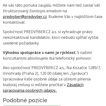
Ak vás táto ponuka zaujala, môžete nám tiež zaslať váš
štruktúrovaný životopis emailom na
predvyber@predvyber.cz
. Budeme Vás v najbližšom čase
kontaktovať.
Spoločnosť PREDVÝBER.CZ a.s. si vyhradzuje právo
nekontaktovať kandidátov, ktorí nebudú spĺňať vyššie
uvedené požiadavky.
Výhodou spolupráce s nami je rýchlosť.
S našimi
konzultantmi absolvujete iba telefonický pohovor.
Ako spoločnosť PREDVÝBER.CZ a.s., Na Kozačce 1289/7,
Vinohrady (Praha 2), 120 00 (ďalej len „Správca“)
spracováva Vaše osobné údaje za účelom plnenia
budúcej zmluvy si môžete prečítať v
Zásadách
spracovania osobných údajov..
Podobné pozície