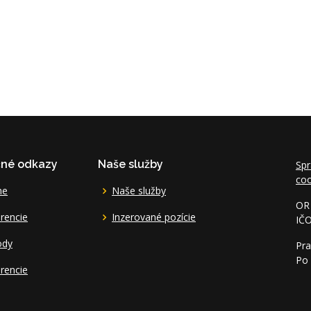
čné odkazy
Naše služby
Spr
coo
me
Naše služby
OR 
rencie
Inzerované pozície
IČ
ody
Pra
Po 
rencie