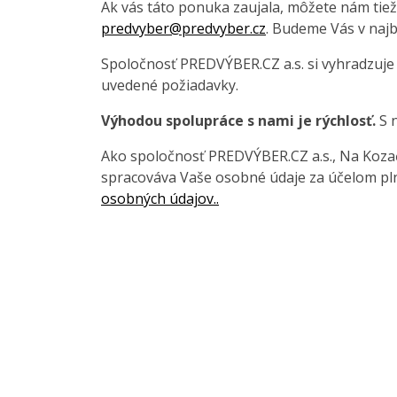
Ak vás táto ponuka zaujala, môžete nám tiež
predvyber@predvyber.cz
. Budeme Vás v najb
Spoločnosť PREDVÝBER.CZ a.s. si vyhradzuje
uvedené požiadavky.
Výhodou spolupráce s nami je rýchlosť.
S n
Ako spoločnosť PREDVÝBER.CZ a.s., Na Kozačc
spracováva Vaše osobné údaje za účelom pln
osobných údajov..