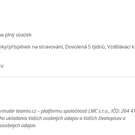
na plný úvazek
nky/příspěvek na stravování, Dovolená 5 týdnů, Vzdělávací k
í
ní
rmulár teamio.cz – platformu spoločnosti LMC s.r.o., IČO: 264 4
ho ukladania Vašich osobných údajov a Vašich životopisov a
a osobných údajov.