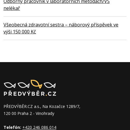
Odborný pracovník v laboratorních metodách/VŠ
nelékař
Všeobecná zdravotní sestra – náborový příspěvek ve
výši 150 000 Kč
PŘEDVÝBĚR.CZ a.s., Na Kozačce 1289/7,
120 00 Praha 2 - Vinohrady
Telefón:
+420 246 086 014