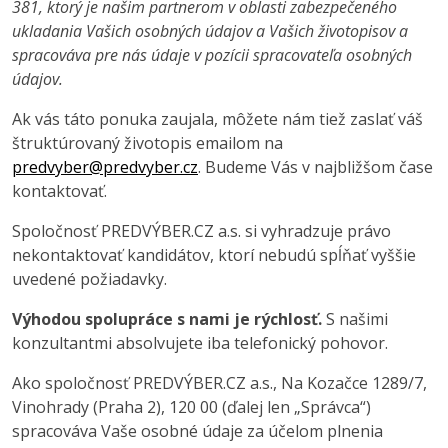
381, ktorý je našim partnerom v oblasti zabezpečeného
ukladania Vašich osobných údajov a Vašich životopisov a
spracováva pre nás údaje v pozícii spracovateľa osobných
údajov.
Ak vás táto ponuka zaujala, môžete nám tiež zaslať váš
štruktúrovaný životopis emailom na
predvyber@predvyber.cz
. Budeme Vás v najbližšom čase
kontaktovať.
Spoločnosť PREDVÝBER.CZ a.s. si vyhradzuje právo
nekontaktovať kandidátov, ktorí nebudú spĺňať vyššie
uvedené požiadavky.
Výhodou spolupráce s nami je rýchlosť.
S našimi
konzultantmi absolvujete iba telefonický pohovor.
Ako spoločnosť PREDVÝBER.CZ a.s., Na Kozačce 1289/7,
Vinohrady (Praha 2), 120 00 (ďalej len „Správca“)
spracováva Vaše osobné údaje za účelom plnenia