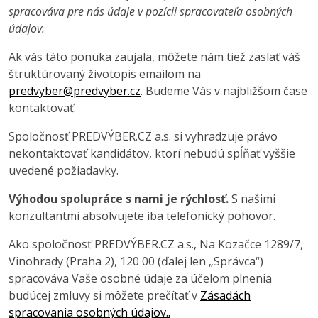
spracováva pre nás údaje v pozícii spracovateľa osobných
údajov.
Ak vás táto ponuka zaujala, môžete nám tiež zaslať váš
štruktúrovaný životopis emailom na
predvyber@predvyber.cz
. Budeme Vás v najbližšom čase
kontaktovať.
Spoločnosť PREDVÝBER.CZ a.s. si vyhradzuje právo
nekontaktovať kandidátov, ktorí nebudú spĺňať vyššie
uvedené požiadavky.
Výhodou spolupráce s nami je rýchlosť.
S našimi
konzultantmi absolvujete iba telefonický pohovor.
Ako spoločnosť PREDVÝBER.CZ a.s., Na Kozačce 1289/7,
Vinohrady (Praha 2), 120 00 (ďalej len „Správca“)
spracováva Vaše osobné údaje za účelom plnenia
budúcej zmluvy si môžete prečítať v
Zásadách
spracovania osobných údajov..