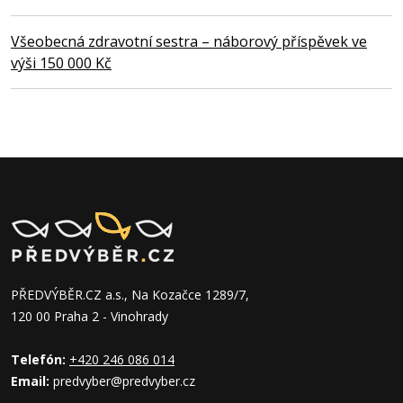
Všeobecná zdravotní sestra – náborový příspěvek ve
výši 150 000 Kč
PŘEDVÝBĚR.CZ a.s., Na Kozačce 1289/7,
120 00 Praha 2 - Vinohrady
Telefón:
+420 246 086 014
Email:
predvyber@predvyber.cz