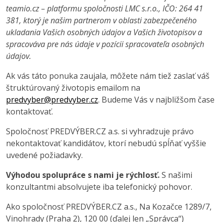
teamio.cz – platformu spoločnosti LMC s.r.o., IČO: 264 41
381, ktorý je našim partnerom v oblasti zabezpečeného
ukladania Vašich osobných údajov a Vašich životopisov a
spracováva pre nás údaje v pozícii spracovateľa osobných
údajov.
Ak vás táto ponuka zaujala, môžete nám tiež zaslať váš
štruktúrovaný životopis emailom na
predvyber@predvyber.cz
. Budeme Vás v najbližšom čase
kontaktovať.
Spoločnosť PREDVÝBER.CZ a.s. si vyhradzuje právo
nekontaktovať kandidátov, ktorí nebudú spĺňať vyššie
uvedené požiadavky.
Výhodou spolupráce s nami je rýchlosť.
S našimi
konzultantmi absolvujete iba telefonický pohovor.
Ako spoločnosť PREDVÝBER.CZ a.s., Na Kozačce 1289/7,
Vinohrady (Praha 2), 120 00 (ďalej len „Správca“)