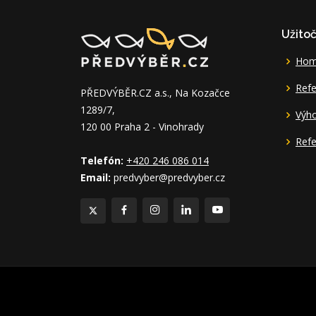
Užito
Ho
Refe
PŘEDVÝBĚR.CZ a.s., Na Kozačce
1289/7,
Výh
120 00 Praha 2 - Vinohrady
Refe
Telefón:
+420 246 086 014
Email:
predvyber@predvyber.cz