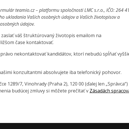
rmulár teamio.cz – platformu spoločnosti LMC s.r.o., IČO: 264 4
ho ukladania Vašich osobných údajov a Vašich životopisov a
a osobných údajov.
 zaslať váš štruktúrovaný životopis emailom na
ližšom čase kontaktovať.
 právo nekontaktovať kandidátov, ktorí nebudú spĺňať vyšši
ašimi konzultantmi absolvujete iba telefonický pohovor.
e 1289/7, Vinohrady (Praha 2), 120 00 (ďalej len „Správca“)
enia budúcej zmluvy si môžete prečítať v
Zásadách spracov