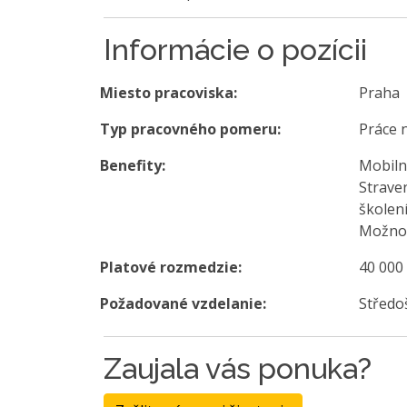
Informácie o pozícii
Miesto pracoviska:
Praha
Typ pracovného pomeru:
Práce 
Benefity:
Mobiln
Strave
školení
Možnos
Platové rozmedzie:
40 000
Požadované vzdelanie:
Středo
Zaujala vás ponuka?