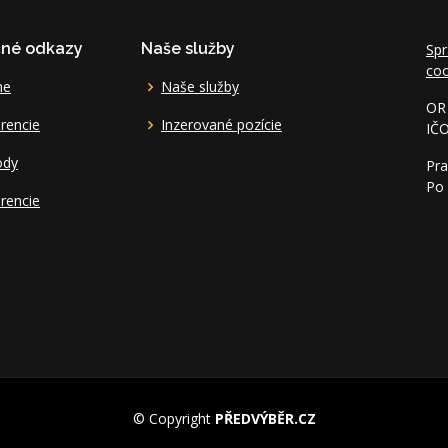
čné odkazy
Naše služby
Spr
coo
me
Naše služby
OR 
rencie
Inzerované pozície
IČ
ody
Pra
Po 
rencie
© Copyright
PŘEDVÝBĚR.CZ