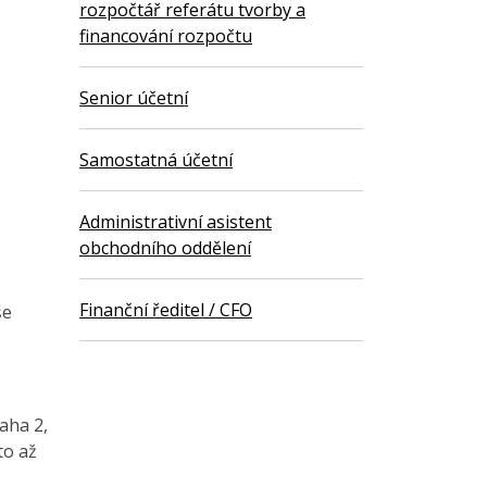
rozpočtář referátu tvorby a
financování rozpočtu
Senior účetní
Samostatná účetní
Administrativní asistent
obchodního oddělení
Finanční ředitel / CFO
še
aha 2,
to až