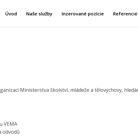
Úvod
Naše služby
Inzerované pozície
Referencie
ganizací Ministerstva školství, mládeže a tělovýchovy, hled
mu VEMA
 a odvodů