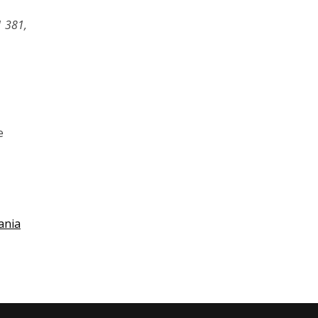
1 381,
e
ania