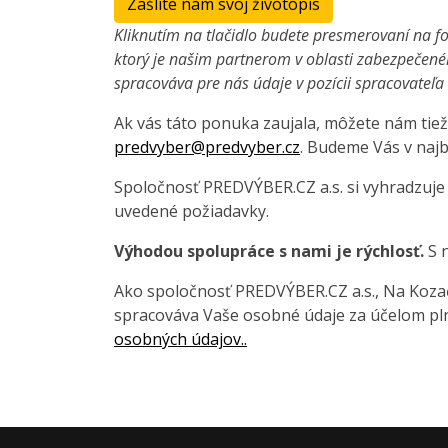
Zašlite nám svoj životopis
Kliknutím na tlačidlo budete presmerovaní na fo
ktorý je našim partnerom v oblasti zabezpečené
spracováva pre nás údaje v pozícii spracovateľ
Ak vás táto ponuka zaujala, môžete nám tiež
predvyber@predvyber.cz
. Budeme Vás v najb
Spoločnosť PREDVÝBER.CZ a.s. si vyhradzuje
uvedené požiadavky.
Výhodou spolupráce s nami je rýchlosť.
S n
Ako spoločnosť PREDVÝBER.CZ a.s., Na Kozačc
spracováva Vaše osobné údaje za účelom pln
osobných údajov..