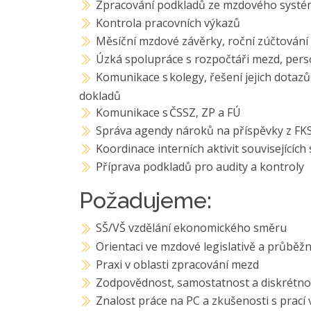
Zpracování podkladů ze mzdového systému 
Kontrola pracovních výkazů
Měsíční mzdové závěrky, roční zúčtování 
Úzká spolupráce s rozpočtáři mezd, pers
Komunikace s kolegy, řešení jejich dotazů
dokladů
Komunikace s ČSSZ, ZP a FÚ
Správa agendy nároků na příspěvky z FK
Koordinace interních aktivit související
Příprava podkladů pro audity a kontroly
Požadujeme:
SŠ/VŠ vzdělání ekonomického směru
Orientaci ve mzdové legislativě a průběžn
Praxi v oblasti zpracování mezd
Zodpovědnost, samostatnost a diskrétno
Znalost práce na PC a zkušenosti s prac