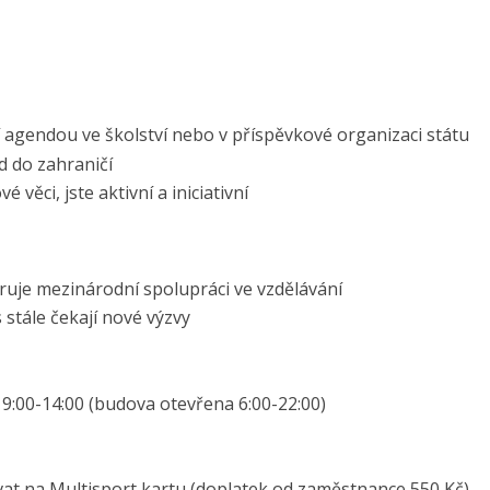
 agendou ve školství nebo v příspěvkové organizaci státu
 do zahraničí
 věci, jste aktivní a iniciativní
uje mezinárodní spolupráci ve vzdělávání
 stále čekají nové výzvy
:00-14:00 (budova otevřena 6:00-22:00)
at na Multisport kartu (doplatek od zaměstnance 550 Kč),