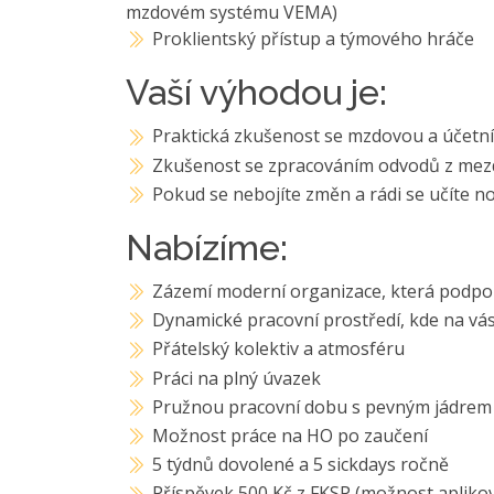
mzdovém systému VEMA)
Proklientský přístup a týmového hráče
Vaší výhodou je:
Praktická zkušenost se mzdovou a účetní
Zkušenost se zpracováním odvodů z mezd
Pokud se nebojíte změn a rádi se učíte nové
Nabízíme:
Zázemí moderní organizace, která podpor
Dynamické pracovní prostředí, kde na vás
Přátelský kolektiv a atmosféru
Práci na plný úvazek
Pružnou pracovní dobu s pevným jádrem 9
Možnost práce na HO po zaučení
5 týdnů dovolené a 5 sickdays ročně
Příspěvek 500 Kč z FKSP (možnost aplikov