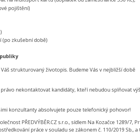
vé pojištění)
)
í (po zkušební době)
publiky
 Váš strukturovaný životopis. Budeme Vás v nejbližší době
e právo nekontaktovat kandidáty, kteří nebudou splňovat vý
šimi konzultanty absolvujete pouze telefonický pohovor!
olečnost PŘEDVÝBĚR.CZ s.r.o., sídlem Na Kozačce 1289/7, Pr
středkování práce v souladu se zákonem č. 110/2019 Sb., a 