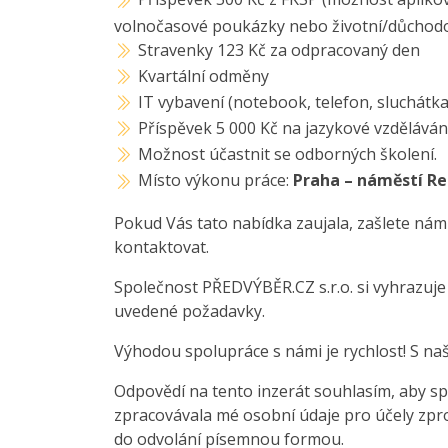
volnočasové poukázky nebo životní/důchodo
Stravenky 123 Kč za odpracovaný den
Kvartální odměny
IT vybavení (notebook, telefon, sluchátka
Příspěvek 5 000 Kč na jazykové vzděláván
Možnost účastnit se odborných školení.
Místo výkonu práce:
Praha – náměstí Re
Pokud Vás tato nabídka zaujala, zašlete nám
kontaktovat.
Společnost PŘEDVÝBĚR.CZ s.r.o. si vyhrazuj
uvedené požadavky.
Výhodou spolupráce s námi je rychlost! S na
Odpovědí na tento inzerát souhlasím, aby sp
zpracovávala mé osobní údaje pro účely zpro
do odvolání písemnou formou.