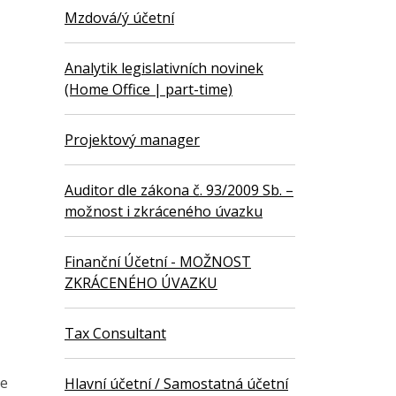
Mzdová/ý účetní
Analytik legislativních novinek
(Home Office | part-time)
Projektový manager
Auditor dle zákona č. 93/2009 Sb. –
možnost i zkráceného úvazku
Finanční Účetní - MOŽNOST
ZKRÁCENÉHO ÚVAZKU
Tax Consultant
ve
Hlavní účetní / Samostatná účetní