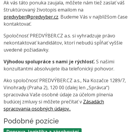
Ak vás táto ponuka zaujala, môžete nám tiež zaslať váš
štruktúrovaný životopis emailom na
predvyber@predvyber.cz
. Budeme Vás v najbližšom čase
kontaktovať.
Spoločnosť PREDVÝBER.CZ a.s. si vyhradzuje právo
nekontaktovať kandidátov, ktorí nebudú spĺňať vyššie
uvedené požiadavky.
Výhodou spolupráce s nami je rýchlosť.
S našimi
konzultantmi absolvujete iba telefonický pohovor.
Ako spoločnosť PREDVÝBER.CZ a.s., Na Kozačce 1289/7,
Vinohrady (Praha 2), 120 00 (ďalej len „Správca“)
spracováva Vaše osobné údaje za účelom plnenia
budúcej zmluvy si môžete prečítať v
Zásadách
spracovania osobných údajov..
Podobné pozície
Doprava, logistika a zásobování