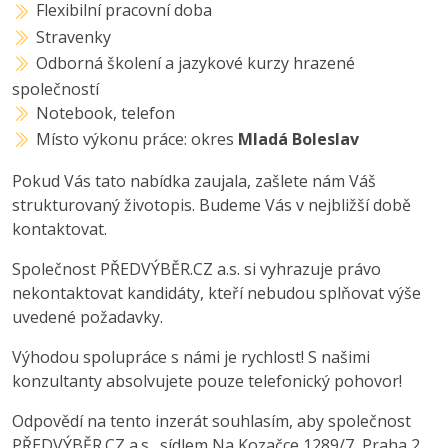
Flexibilní pracovní doba
Stravenky
Odborná školení a jazykové kurzy hrazené
společností
Notebook, telefon
Místo výkonu práce: okres
Mladá Boleslav
Pokud Vás tato nabídka zaujala, zašlete nám Váš
strukturovaný životopis. Budeme Vás v nejbližší době
kontaktovat.
Společnost PŘEDVÝBĚR.CZ a.s. si vyhrazuje právo
nekontaktovat kandidáty, kteří nebudou splňovat výše
uvedené požadavky.
Výhodou spolupráce s námi je rychlost! S našimi
konzultanty absolvujete pouze telefonický pohovor!
Odpovědí na tento inzerát souhlasím, aby společnost
PŘEDVÝBĚR.CZ a.s., sídlem Na Kozačce 1289/7, Praha 2,