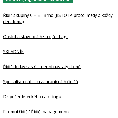
Řidič skupiny C + E - Brno (JISTOTA práce, mzdy a každý
den doma)
Obsluha stavebních strojů - bagr
SKLADNÍK
Řidič dodávky s C – denní návraty domů
Specialista náboru zahraničních řidičů
Dispečer leteckého cateringu
Firemní řidič / Řidič managementu