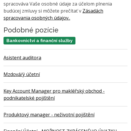
spracováva Vaše osobné údaje za účelom plnenia
budúcej zmluvy si môžete prečítať v
Zásadách
spracovania osobných údajov..
Podobné pozície
Bankovnictví a finanční služby
Asistent auditora
Mzdová/ý účetní
Key Account Manager pro makléřský obchod -
podnikatelské pojištění
Produktový manager - neživotní pojištění