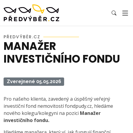
PŘEDVÝBĚR.CZ
MANAŽER
INVESTIČNÍHO FONDU
Zverejnené 05.05.2026
Pro našeho klienta, zavedený a úspěšný veřejný
investiční fond nemovitostí fondpudy.cz, hledáme
nového kolegu/kolegyni na pozici
Manažer
investičního fondu.
Hledáme manažera, který ví, jak fungují finanční