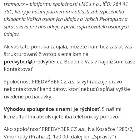
teamio.cz – platformu spoločnosti LMC s.r.o., IČO: 264 41
381, ktorý je našim partnerom v oblasti zabezpečeného
ukladania Vašich osobných údajov a Vašich životopisov a
spracováva pre nás údaje v pozícii spracovateľa osobných
údajov.
Ak vás táto ponuka zaujala, môžete nám tiež zaslať váš
štruktúrovaný životopis emailom na
predvyber@predvyber.cz
. Budeme Vás v najbližšom čase
kontaktovať.
Spoločnosť PREDVÝBER.CZ a.s. si vyhradzuje právo
nekontaktovať kandidátov, ktorí nebudú spĺňať vyššie
uvedené požiadavky.
Výhodou spolupráce s nami je rýchlosť.
S našimi
konzultantmi absolvujete iba telefonický pohovor.
Ako spoločnosť PREDVÝBER.CZ a.s., Na Kozačce 1289/7,
Vinohrady (Praha 2), 120 00 (ďalej len „Správca“)