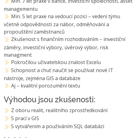
Min. 7 let praxe v bance, investiční společnosti, asset
managementu
Min. 5 let praxe na vedoucí pozici – vedení týmu
včetně odpovědnosti za nábor, odměňování a
propouštění zaměstnanců
Zkušenost s finančním rozhodováním – investiční
záměry, investiční výbory, úvěrový výbor, risk
managment
Pokročilou uživatelskou znalost Excelu
Schopnost a chuť naučit se používat nové IT
nástroje, zejména GIS a databáze
Aj – kvalitní porozumění textu
Výhodou jsou zkušenosti:
Z oboru realit, realitního zprostředkování
S prací v GIS
S vytvářením a používáním SQL databází